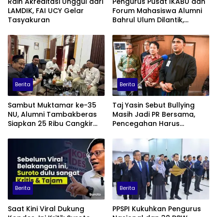
Raih Akreditasi Unggul dari
Pengurus Pusat IKABU dan
LAMDIK, FAI UCY Gelar
Forum Mahasiswa Alumni
Tasyakuran
Bahrul Ulum Dilantik,
Siapkan Program
Penguatan Organisasi dan
Ekonomi
Berita
Berita
Sambut Muktamar ke-35
Taj Yasin Sebut Bullying
NU, Alumni Tambakberas
Masih Jadi PR Bersama,
Siapkan 25 Ribu Cangkir
Pencegahan Harus
Kopi Gratis
Libatkan Keluarga hingga
Pesantren
Berita
Berita
Saat Kini Viral Dukung
PPSPI Kukuhkan Pengurus