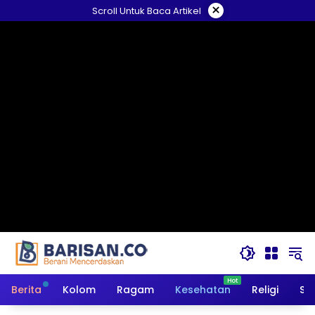
Langsung
×
Scroll Untuk Baca Artikel
ke
konten
Berita
Kolom
Ragam
Kesehatan
Religi
So