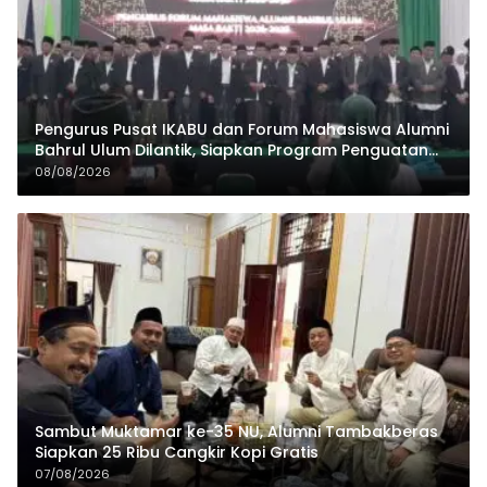
Pengurus Pusat IKABU dan Forum Mahasiswa Alumni
Bahrul Ulum Dilantik, Siapkan Program Penguatan
Organisasi dan Ekonomi
08/08/2026
Sambut Muktamar ke-35 NU, Alumni Tambakberas
Siapkan 25 Ribu Cangkir Kopi Gratis
07/08/2026