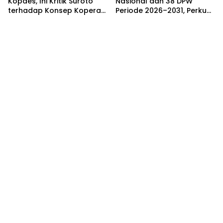
Kopdes, Ini Kritik Suroto
Nasional dan 38 DPW
terhadap Konsep Koperasi
Periode 2026–2031, Perkuat
Desa Merah Putih
Profesionalisme Sektor
Publik