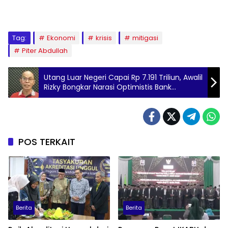
Tag:
Ekonomi
krisis
mitigasi
Piter Abdullah
Utang Luar Negeri Capai Rp 7.191 Triliun, Awalil
Rizky Bongkar Narasi Optimistis Bank
Indonesia
POS TERKAIT
Berita
Berita