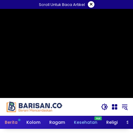
Langsung
×
Scroll Untuk Baca Artikel
ke
konten
Berita
Kolom
Ragam
Kesehatan
Religi
So