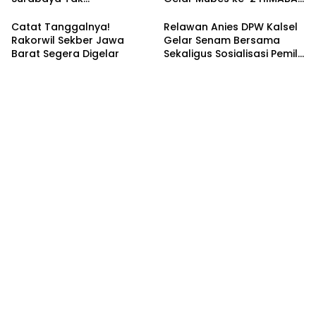
Tergoyahkan
dan Bentuk IKABU
Semarang
Catat Tanggalnya!
Relawan Anies DPW Kalsel
Rakorwil Sekber Jawa
Gelar Senam Bersama
Barat Segera Digelar
Sekaligus Sosialisasi Pemilu
2024