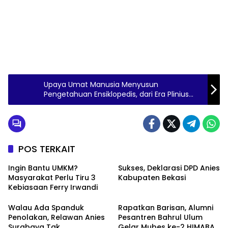
Upaya Umat Manusia Menyusun
Pengetahuan Ensiklopedis, dari Era Plinius
hingga Wikipedia
POS TERKAIT
Ingin Bantu UMKM?
Sukses, Deklarasi DPD Anies
Masyarakat Perlu Tiru 3
Kabupaten Bekasi
Kebiasaan Ferry Irwandi
Walau Ada Spanduk
Rapatkan Barisan, Alumni
Penolakan, Relawan Anies
Pesantren Bahrul Ulum
Surabaya Tak
Gelar Mubes ke-2 HIMABAS