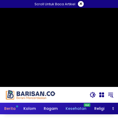
Langsung
×
Scroll Untuk Baca Artikel
ke
konten
Berita
Kolom
Ragam
Kesehatan
Religi
So