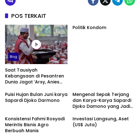
POS TERKAIT
Politik Kondom
Blog
Saat Tausiyah
Kebangsaan di Pesantren
Dunia Jagat ‘Arsy, Anies
Mendapat Jimat dan
Dukungan dari Abah Aos
Puisi Hujan Bulan Juni karya
Mengenal Sepak Terjang
Sapardi Djoko Darmono
dan Karya-Karya Sapardi
Djoko Damono yang Jadi
Google Doodle Hari Ini
Konsistensi Fahmi Rosyadi
Investasi Langsung, Aset
Merintis Bisnis Agro
(US$ Juta)
Berbuah Manis