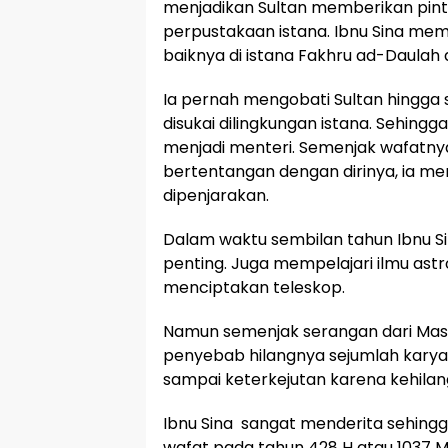
menjadikan Sultan memberikan pin
perpustakaan istana. Ibnu Sina me
baiknya di istana Fakhru ad-Daulah 
Ia pernah mengobati Sultan hingga 
disukai dilingkungan istana. Sehing
menjadi menteri. Semenjak wafatnya 
bertentangan dengan dirinya, ia me
dipenjarakan.
Dalam waktu sembilan tahun Ibnu S
penting. Juga mempelajari ilmu ast
menciptakan teleskop.
Namun semenjak serangan dari Ma
penyebab hilangnya sejumlah karya-
sampai keterkejutan karena kehila
Ibnu Sina sangat menderita sehing
wafat pada tahun 428 H atau 1037 M