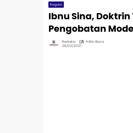
Ragam
Ibnu Sina, Doktri
Pengobatan Mode
Redaksi
4 Min Baca
28/02/2021