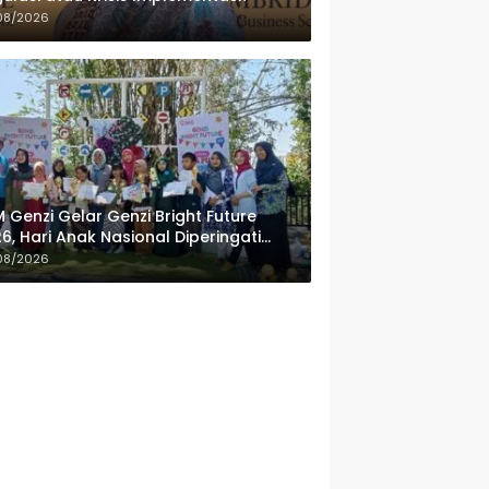
08/2026
 Genzi Gelar Genzi Bright Future
6, Hari Anak Nasional Diperingati
ngan Lomba Puisi dan Tembang
08/2026
lanan