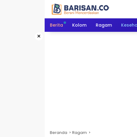
Langsung
ke
konten
Berita
Kolom
Ragam
Keseh
×
Beranda
Ragam