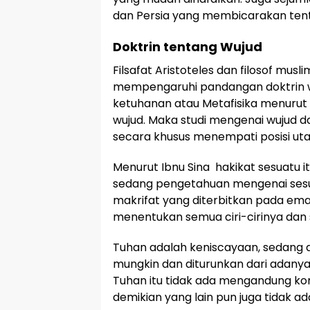
dan Persia yang membicarakan tent
Doktrin tentang Wujud
Filsafat Aristoteles dan filosof musl
mempengaruhi pandangan doktrin wuj
ketuhanan atau Metafisika menurut I
wujud. Maka studi mengenai wujud 
secara khusus menempati posisi uta
Menurut Ibnu Sina hakikat sesuatu i
sedang pengetahuan mengenai sesu
makrifat yang diterbitkan pada ema
menentukan semua ciri-cirinya dan s
Tuhan adalah keniscayaan, sedang 
mungkin dan diturunkan dari adany
Tuhan itu tidak ada mengandung kon
demikian yang lain pun juga tidak ad