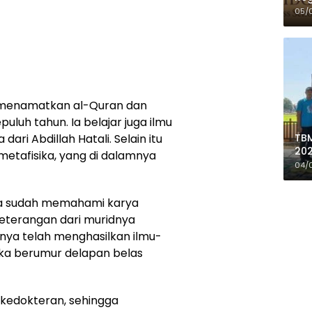
05/
 menamatkan al-Quran dan
luh tahun. Ia belajar juga ilmu
TBM
dari Abdillah Hatali. Selain itu
202
 metafisika, yang di dalamnya
de
04/
Do
ina sudah memahami karya
keterangan dari muridnya
nya telah menghasilkan ilmu-
tika berumur delapan belas
 kedokteran, sehingga