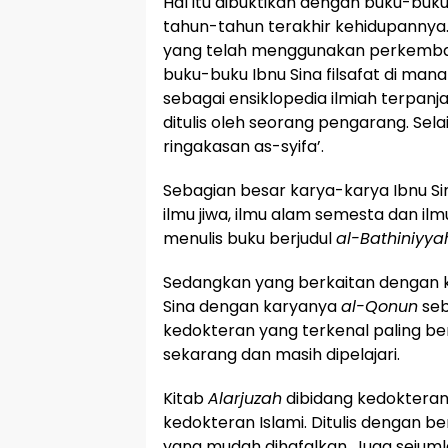
Hal itu dibuktikan dengan buku-buku
tahun-tahun terakhir kehidupannya.
yang telah menggunakan perkemb
buku-buku Ibnu Sina filsafat di man
sebagai ensiklopedia ilmiah terpan
ditulis oleh seorang pengarang. Sela
ringakasan as-syifa’.
Sebagian besar karya-karya Ibnu Si
ilmu jiwa, ilmu alam semesta dan ilmu 
menulis buku berjudul
al-Bathiniyya
Sedangkan yang berkaitan dengan k
Sina dengan karyanya
al-Qonun
seb
kedokteran yang terkenal paling be
sekarang dan masih dipelajari.
Kitab
Alarjuzah
dibidang kedokteran
kedokteran Islami. Ditulis dengan be
yang mudah dihafalkan. Juga sejum