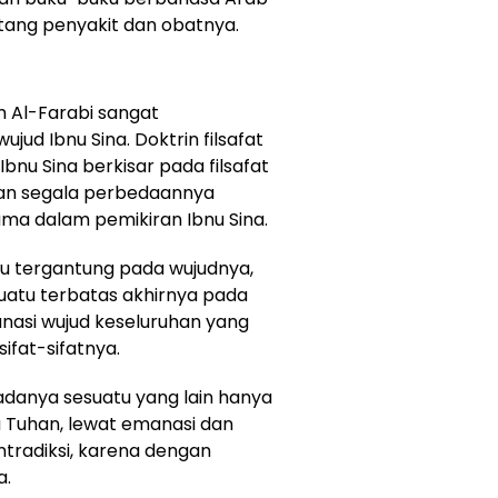
ang penyakit dan obatnya.
im Al-Farabi sangat
ud Ibnu Sina. Doktrin filsafat
bnu Sina berkisar pada filsafat
dan segala perbedaannya
ma dalam pemikiran Ibnu Sina.
tu tergantung pada wujudnya,
atu terbatas akhirnya pada
nasi wujud keseluruhan yang
ifat-sifatnya.
adanya sesuatu yang lain hanya
a Tuhan, lewat emanasi dan
tradiksi, karena dengan
a.