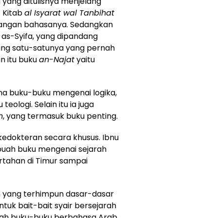
 yang ditulisnya menjelang
 Kitab
al Isyarat wal Tanbihat
angan bahasanya. Sedangkan
a as-Syifa, yang dipandang
jang satu-satunya yang pernah
in itu buku
an-Najat
yaitu
na buku-buku mengenai logika,
teologi. Selain itu ia juga
h
, yang termasuk buku penting.
edokteran secara khusus. Ibnu
uah buku mengenai sejarah
rtahan di Timur sampai
 yang terhimpun dasar-dasar
ntuk bait-bait syair bersejarah
lah buku-buku berbahasa Arab