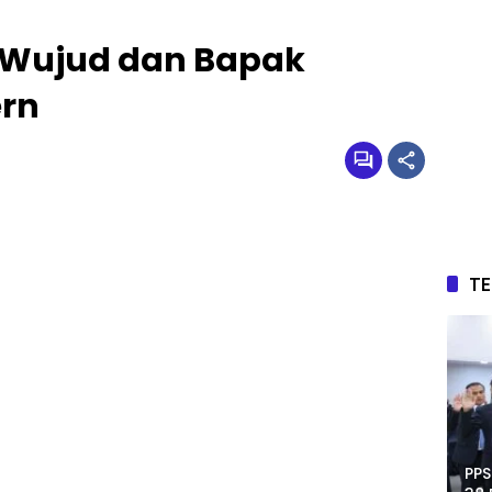
n Wujud dan Bapak
rn
T
PPS