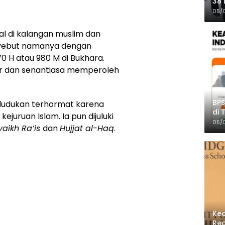
38 
Pro
05/
al di kalangan muslim dan
enyebut namanya dengan
70 H atau 980 M di Bukhara.
ajar dan senantiasa memperoleh
BPS
dudukan terhormat karena
di 
juruan Islam. Ia pun dijuluki
Per
05/
yaikh Ra’is
dan
Hujjat al-Haq
.
Kec
Reg