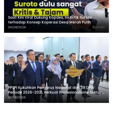
Saat Kini Viral Dukung Kopdes, Ini Kritik Suroto
terhadap Konsep Koperasi Desa Merah Putih
06/08/2026
PPSPI Kukuhkan Pengurus Nasional dan 38 DPW
Periode 2026–2031, Perkuat Profesionalisme Sektor
Publik
05/08/2026