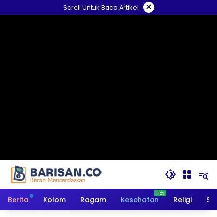
Langsung
×
Scroll Untuk Baca Artikel
ke
konten
Berita
Kolom
Ragam
Kesehatan
Religi
So