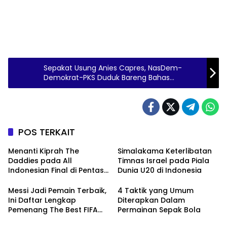
Sepakat Usung Anies Capres, NasDem-
Demokrat-PKS Duduk Bareng Bahas
Cawapres
POS TERKAIT
Menanti Kiprah The
Simalakama Keterlibatan
Daddies pada All
Timnas Israel pada Piala
Indonesian Final di Pentas
Dunia U20 di Indonesia
All England
Messi Jadi Pemain Terbaik,
4 Taktik yang Umum
Ini Daftar Lengkap
Diterapkan Dalam
Pemenang The Best FIFA
Permainan Sepak Bola
Football Award 2022