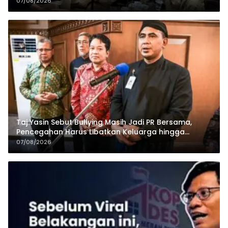
07/08/2026
Taj Yasin Sebut Bullying Masih Jadi PR Bersama,
Pencegahan Harus Libatkan Keluarga hingga
Pesantren
07/08/2026