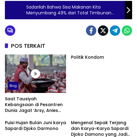
Sadarilah Bahwa Sisa Makanan Kita
Menyumbang 49% dari Total Timbunan
Sampah Nasional
POS TERKAIT
Politik Kondom
Blog
Saat Tausiyah
Kebangsaan di Pesantren
Dunia Jagat ‘Arsy, Anies
Mendapat Jimat dan
Dukungan dari Abah Aos
Puisi Hujan Bulan Juni karya
Mengenal Sepak Terjang
Sapardi Djoko Darmono
dan Karya-Karya Sapardi
Djoko Damono yang Jadi