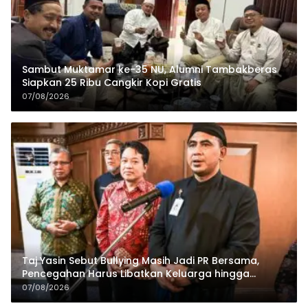
Sambut Muktamar ke-35 NU, Alumni Tambakberas
Siapkan 25 Ribu Cangkir Kopi Gratis
07/08/2026
Taj Yasin Sebut Bullying Masih Jadi PR Bersama,
Pencegahan Harus Libatkan Keluarga hingga
Pesantren
07/08/2026