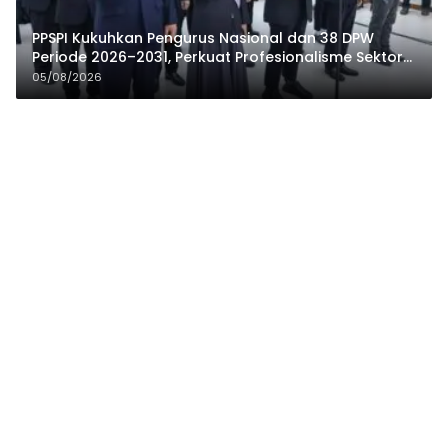
PPSPI Kukuhkan Pengurus Nasional dan 38 DPW
Periode 2026–2031, Perkuat Profesionalisme Sektor
Publik
05/08/2026