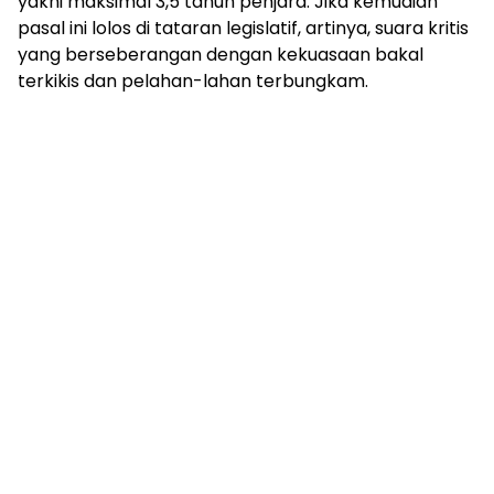
yakni maksimal 3,5 tahun penjara. Jika kemudian
pasal ini lolos di tataran legislatif, artinya, suara kritis
yang berseberangan dengan kekuasaan bakal
terkikis dan pelahan-lahan terbungkam.