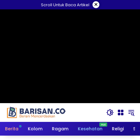
Langsung
×
Scroll Untuk Baca Artikel
ke
konten
Berita
Kolom
Ragam
Kesehatan
Religi
So