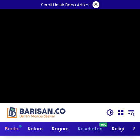
Langsung
×
Scroll Untuk Baca Artikel
ke
konten
Berita
Kolom
Ragam
Kesehatan
Religi
So