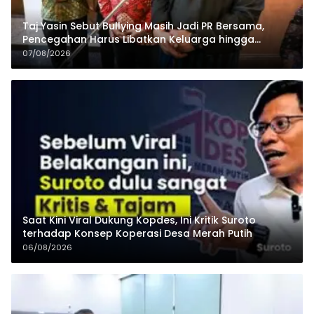
Taj Yasin Sebut Bullying Masih Jadi PR Bersama,
Pencegahan Harus Libatkan Keluarga hingga
Pesantren
07/08/2026
Saat Kini Viral Dukung Kopdes, Ini Kritik Suroto
terhadap Konsep Koperasi Desa Merah Putih
06/08/2026