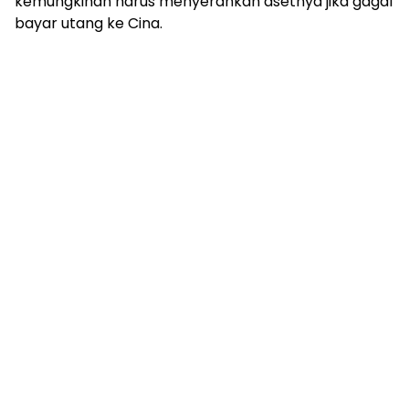
kemungkinan harus menyerahkan asetnya jika gagal
bayar utang ke Cina.