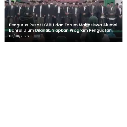
Pengurus Pusat IKABU dan Forum Mahasiswa Alumni
Bahrul Ulum Dilantik, Siapkan Program Penguatan
Organisasi dan Ekonomi
08/08/2026