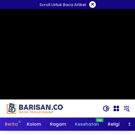
Langsung
×
Scroll Untuk Baca Artikel
ke
konten
Berita
Kolom
Ragam
Kesehatan
Religi
So