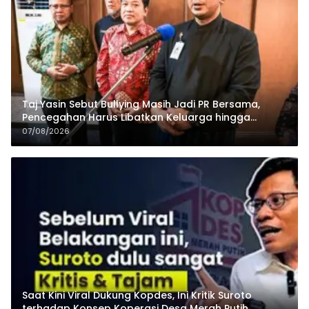
Taj Yasin Sebut Bullying Masih Jadi PR Bersama,
Pencegahan Harus Libatkan Keluarga hingga
Pesantren
07/08/2026
Saat Kini Viral Dukung Kopdes, Ini Kritik Suroto
terhadap Konsep Koperasi Desa Merah Putih