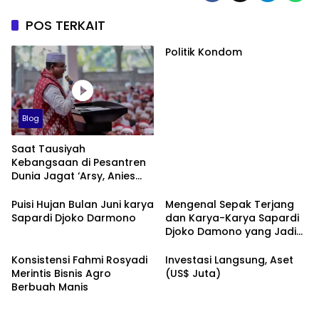
POS TERKAIT
Politik Kondom
Blog
Saat Tausiyah
Kebangsaan di Pesantren
Dunia Jagat ‘Arsy, Anies
Mendapat Jimat dan
Dukungan dari Abah Aos
Puisi Hujan Bulan Juni karya
Mengenal Sepak Terjang
Sapardi Djoko Darmono
dan Karya-Karya Sapardi
Djoko Damono yang Jadi
Google Doodle Hari Ini
Konsistensi Fahmi Rosyadi
Investasi Langsung, Aset
Merintis Bisnis Agro
(US$ Juta)
Berbuah Manis