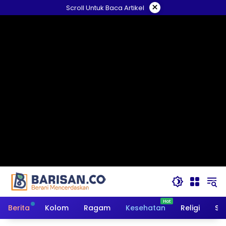
Langsung
×
Scroll Untuk Baca Artikel
ke
konten
Berita
Kolom
Ragam
Kesehatan
Religi
So