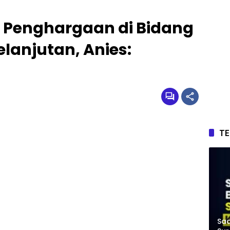
h Penghargaan di Bidang
elanjutan, Anies:
T
Saa