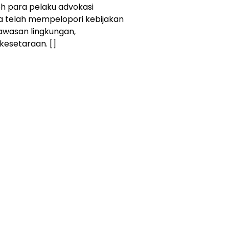
eh para pelaku advokasi
ga telah mempelopori kebijakan
awasan lingkungan,
esetaraan. []