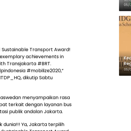
Per
05/
1 Sustainable Transport Award!
ir exemplary achievements in
Kec
with Transjakarta #BRT.
Reg
05/
indonesia #mobilize2020,”
@ITDP_HQ, dikutip Sabtu
d Baswedan menyampaikan rasa
pat terkait dengan layanan bus
asi publik andalan Jakarta.
k dunia!!! Ya, Jakarta terpilih