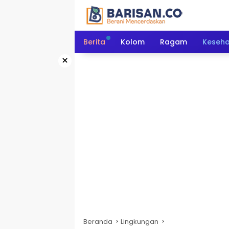
Langsung
ke
konten
Berita
Kolom
Ragam
Keseh
×
Beranda
Lingkungan