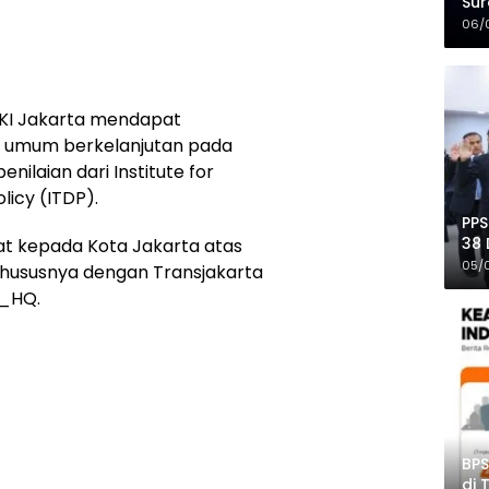
Sur
Mer
06/
DKI Jakarta mendapat
i umum berkelanjutan pada
nilaian dari Institute for
icy (ITDP).
PPS
38 
 kepada Kota Jakarta atas
Pro
05/
khususnya dengan Transjakarta
P_HQ.
BPS
di 