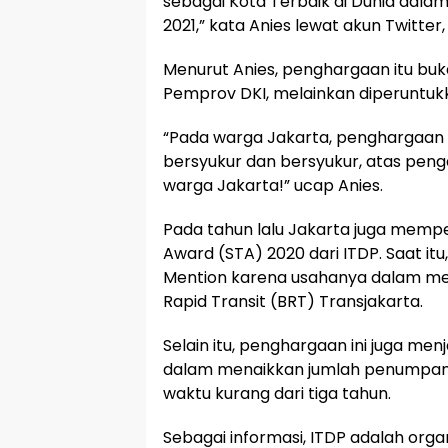
sebagai Kota Terbaik di Dunia dala
2021,” kata Anies lewat akun Twitte
Menurut Anies, penghargaan itu buk
Pemprov DKI, melainkan diperuntukk
“Pada warga Jakarta, penghargaan i
bersyukur dan bersyukur, atas penga
warga Jakarta!” ucap Anies.
Pada tahun lalu Jakarta juga mempe
Award (STA) 2020 dari ITDP. Saat it
Mention karena usahanya dalam m
Rapid Transit (BRT) Transjakarta.
Selain itu, penghargaan ini juga men
dalam menaikkan jumlah penumpan
waktu kurang dari tiga tahun.
Sebagai informasi, ITDP adalah organi