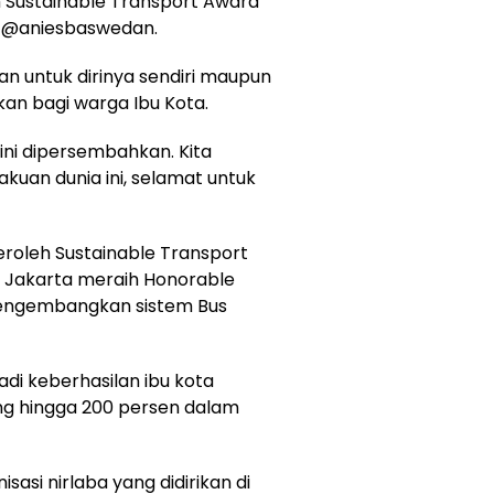
m Sustainable Transport Award
r, @aniesbaswedan.
an untuk dirinya sendiri maupun
an bagi warga Ibu Kota.
ni dipersembahkan. Kita
kuan dunia ini, selamat untuk
roleh Sustainable Transport
u, Jakarta meraih Honorable
engembangkan sistem Bus
jadi keberhasilan ibu kota
g hingga 200 persen dalam
sasi nirlaba yang didirikan di