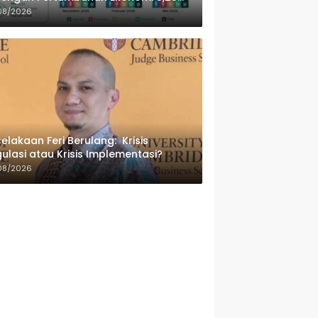
sen
08/2026
elakaan Feri Berulang: Krisis
ulasi atau Krisis Implementasi?
08/2026