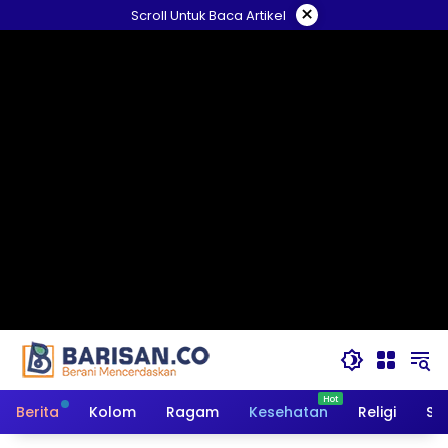
Langsung
×
Scroll Untuk Baca Artikel
ke
konten
Berita
Kolom
Ragam
Kesehatan
Religi
So