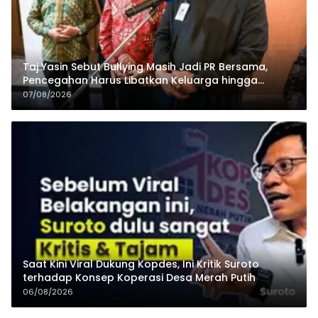
Taj Yasin Sebut Bullying Masih Jadi PR Bersama,
Pencegahan Harus Libatkan Keluarga hingga
Pesantren
07/08/2026
Saat Kini Viral Dukung Kopdes, Ini Kritik Suroto
terhadap Konsep Koperasi Desa Merah Putih
06/08/2026