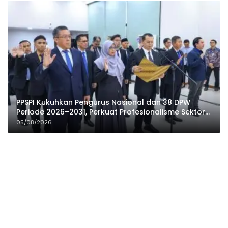
PPSPI Kukuhkan Pengurus Nasional dan 38 DPW
Periode 2026–2031, Perkuat Profesionalisme Sektor
Publik
05/08/2026