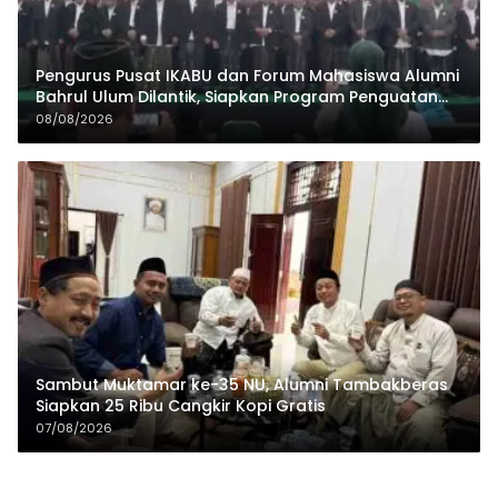
Pengurus Pusat IKABU dan Forum Mahasiswa Alumni
Bahrul Ulum Dilantik, Siapkan Program Penguatan
Organisasi dan Ekonomi
08/08/2026
Sambut Muktamar ke-35 NU, Alumni Tambakberas
Siapkan 25 Ribu Cangkir Kopi Gratis
07/08/2026