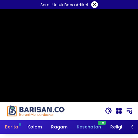
Langsung
×
Scroll Untuk Baca Artikel
ke
konten
Berita
Kolom
Ragam
Kesehatan
Religi
So