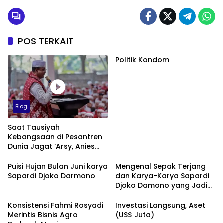
POS TERKAIT
Politik Kondom
Blog
Saat Tausiyah
Kebangsaan di Pesantren
Dunia Jagat ‘Arsy, Anies
Mendapat Jimat dan
Dukungan dari Abah Aos
Puisi Hujan Bulan Juni karya
Mengenal Sepak Terjang
Sapardi Djoko Darmono
dan Karya-Karya Sapardi
Djoko Damono yang Jadi
Google Doodle Hari Ini
Konsistensi Fahmi Rosyadi
Investasi Langsung, Aset
Merintis Bisnis Agro
(US$ Juta)