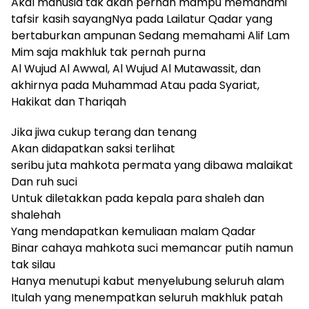
Akal manusia tak akan pernah mampu memahami
tafsir kasih sayangNya pada Lailatur Qadar yang
bertaburkan ampunan Sedang memahami Alif Lam
Mim saja makhluk tak pernah purna
Al Wujud Al Awwal, Al Wujud Al Mutawassit, dan
akhirnya pada Muhammad Atau pada Syariat,
Hakikat dan Thariqah
Jika jiwa cukup terang dan tenang
Akan didapatkan saksi terlihat
seribu juta mahkota permata yang dibawa malaikat
Dan ruh suci
Untuk diletakkan pada kepala para shaleh dan
shalehah
Yang mendapatkan kemuliaan malam Qadar
Binar cahaya mahkota suci memancar putih namun
tak silau
Hanya menutupi kabut menyelubung seluruh alam
Itulah yang menempatkan seluruh makhluk patah