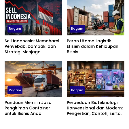
Ragam
Ragam
Sell Indonesia: Memahami
Peran Utama Logistik
Penyebab, Dampak, dan
Efisien dalam Kehidupan
Strategi Menjaga
Bisnis
Kepercayaan Investor
Ragam
Ragam
Panduan Memilih Jasa
Perbedaan Bioteknologi
Pengiriman Container
Konvensional dan Modern:
untuk Bisnis Anda
Pengertian, Contoh, serta
Dampaknya di Kehidupan
Sehari-hari