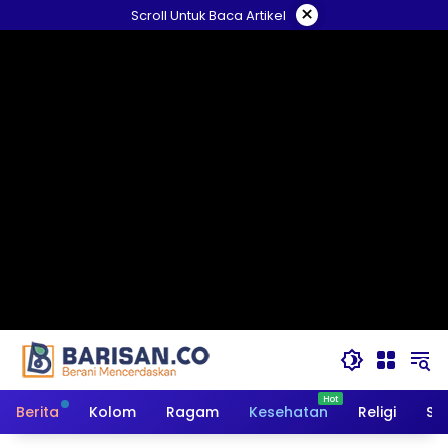
Langsung
×
Scroll Untuk Baca Artikel
ke
konten
Berita
Kolom
Ragam
Kesehatan
Religi
So