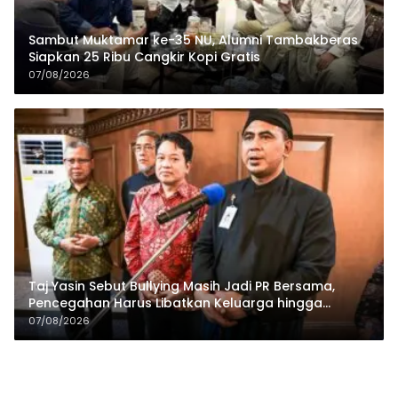
Sambut Muktamar ke-35 NU, Alumni Tambakberas
Siapkan 25 Ribu Cangkir Kopi Gratis
07/08/2026
Taj Yasin Sebut Bullying Masih Jadi PR Bersama,
Pencegahan Harus Libatkan Keluarga hingga
Pesantren
07/08/2026