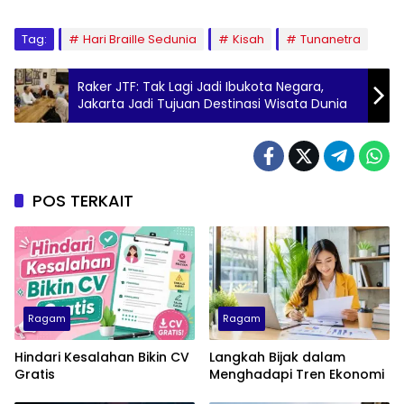
Tag:
Hari Braille Sedunia
Kisah
Tunanetra
Raker JTF: Tak Lagi Jadi Ibukota Negara,
Jakarta Jadi Tujuan Destinasi Wisata Dunia
POS TERKAIT
Ragam
Ragam
Hindari Kesalahan Bikin CV
Langkah Bijak dalam
Gratis
Menghadapi Tren Ekonomi