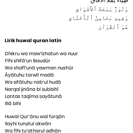
ضِيَاءٌ يَمْلَأُ الْآفَاق
وَنُوْرٌ يَبْعَثُ ٱلأَشْوَاق
وَفِيهِ مَحَاسِنُ ٱلْأَخْلَاق
هُوَ ٱلقُرْآن
Lirik huwal quran latin
Dhikru wa maw’izhatun wa nuur
Fīhi shifā’un lissudūr
Wa shafī’unā yawman nushūr
Āyātuhu tarwil madā
Wa sifātuhu nab’ul hudā
Narqal jināna bi ḥubbihī
Lantas taqīma ḥayātunā
Illā bihi
Huwal Qur’ānu wal furqān
Ilayhi tunṣitul akwān
Wa fīhi tu’atharul adhān