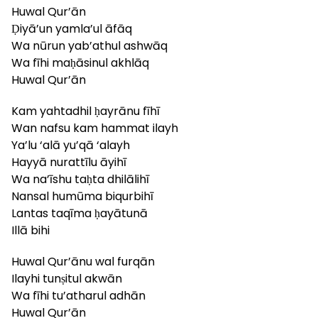
Huwal Qur’ān
Ḍiyā’un yamla’ul āfāq
Wa nūrun yab’athul ashwāq
Wa fīhi maḥāsinul akhlāq
Huwal Qur’ān
Kam yahtadhil ḥayrānu fīhī
Wan nafsu kam hammat ilayh
Ya’lu ‘alā yu’qā ‘alayh
Hayyā nurattīlu āyihī
Wa na’īshu taḥta dhilālihī
Nansal humūma biqurbihī
Lantas taqīma ḥayātunā
Illā bihi
Huwal Qur’ānu wal furqān
Ilayhi tunṣitul akwān
Wa fīhi tu’atharul adhān
Huwal Qur’ān