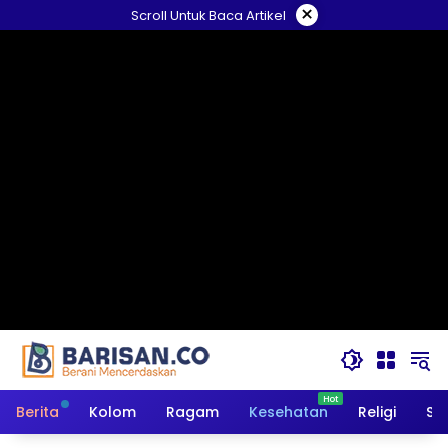
Langsung
×
Scroll Untuk Baca Artikel
ke
konten
Berita
Kolom
Ragam
Kesehatan
Religi
So