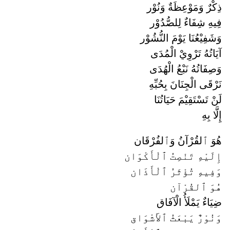
ذِكْرٌ وَمَوْعِظَةٌ وَنُوْر
فِيهِ شِفَاءٌ لِلصُّدُوْر
وَشَفِيْعُنَا يَوْمَ النُّشُوْر
آيَاتُهُ تَرْوِيْ الْمُدَى
وَصِفَاتُهُ نَبْعُ الْهُدَى
نَرْقَى الْجِنَانَ بِحُبِّهِ
لَنْ تَسْتَقِيْمَ حَيَاتُنَا
إِلَّا بِهِ
هُوَ ٱلقُرْآنُ وَٱلفُرْقَان
إِلَيْهِ تَنْصِتُ ٱلْأَكْوَان
وَفِيهِ تُؤْثَرُ ٱلْأَذَان
هُوَ ٱلقُرْآن
ضِيَاءٌ يَمْلَأُ الْآفَاق
وَنُوْرٌ يَبْعَثُ ٱلأَشْوَاق