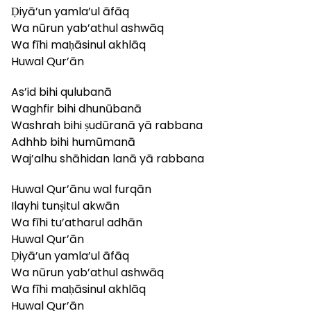
Ḍiyā’un yamla’ul āfāq
Wa nūrun yab’athul ashwāq
Wa fīhi maḥāsinul akhlāq
Huwal Qur’ān
As’id bihi qulubanā
Waghfir bihi dhunūbanā
Washrah bihi ṣudūranā yā rabbana
Adhhb bihi humūmanā
Waj’alhu shāhidan lanā yā rabbana
Huwal Qur’ānu wal furqān
Ilayhi tunṣitul akwān
Wa fīhi tu’atharul adhān
Huwal Qur’ān
Ḍiyā’un yamla’ul āfāq
Wa nūrun yab’athul ashwāq
Wa fīhi maḥāsinul akhlāq
Huwal Qur’ān