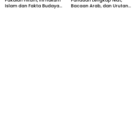
Pakaian Hitam, Ini Hukum
Panduan Lengkap Niat,
Islam dan Fakta Budaya
Bacaan Arab, dan Urutan
Jawa yang Jarang
Pelaksanaan
Diketahui