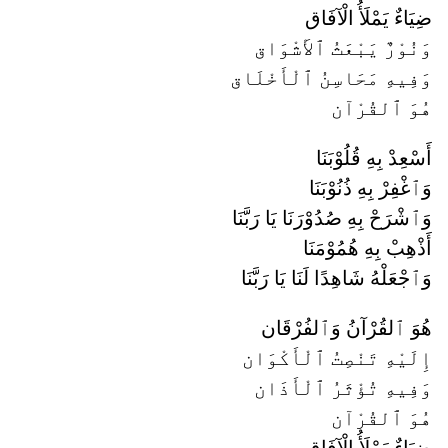
ضِيَاءٌ يَمْلَأُ الْآفَاق
وَنُوْرٌ يَبْعَثُ ٱلأَشْوَاق
وَفِيهِ مَحَاسِنُ ٱلْأَخْلَاق
هُوَ ٱلقُرْآن
أَسْعِدْ بِهِ قُلُوْبَنَا
وَٱغْفِرْ بِهِ ذُنُوْبَنَا
وَٱشْرَحْ بِهِ صُدُوْرَنَا يَا رَبَّنَا
أَذْهِبْ بِهِ هُمُوْمَنَا
وَٱجْعَلْهُ شَاهِدًا لَنَا يَا رَبَّنَا
هُوَ ٱلقُرْآنُ وَٱلفُرْقَان
إِلَيْهِ تَنْصِتُ ٱلْأَكْوَان
وَفِيهِ تُؤْثَرُ ٱلْأَذَان
هُوَ ٱلقُرْآن