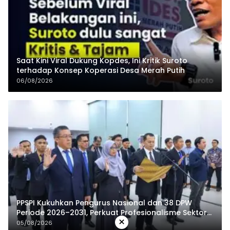
Saat Kini Viral Dukung Kopdes, Ini Kritik Suroto
terhadap Konsep Koperasi Desa Merah Putih
06/08/2026
PPSPI Kukuhkan Pengurus Nasional dan 38 DPW
Periode 2026–2031, Perkuat Profesionalisme Sektor
×
Publik
05/08/2026