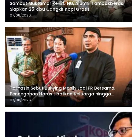
Sambut Muktamar ke-35 NU, Alumni Tambakberas
Siapkan 25 Ribu Cangkir Kopi Gratis
07/08/2026
Taj Yasin Sebut Bullying Masih Jadi PR Bersama,
Pencegahan Harus Libatkan Keluarga hingga
Pesantren
07/08/2026