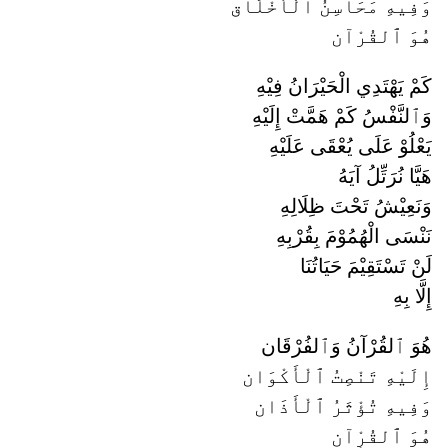
وَفِيهِ مَحَاسِنُ ٱلْأَخْلَاق
هُوَ ٱلقُرْآن
كَمْ يَهْتَدِي الْحَيْرَانُ فِيْهِ
وَٱلنَّفْسُ كَمْ هَمَّتْ إِلَيْهِ
يَعْلُوْ عَلَى يُعْقَى عَلَيْهِ
هَيَّا نُرَتِّلُ آيَهُ
وَنَعِيْشُ تَحْتَ ظِلَالِهِ
نَنْسَى الْهُمُوْمَ بِقُرْبِهِ
لَنْ تَسْتَقِيْمَ حَيَاتُنَا
إِلَّا بِهِ
هُوَ ٱلقُرْآنُ وَٱلفُرْقَان
إِلَيْهِ تَنْصِتُ ٱلْأَكْوَان
وَفِيهِ تُؤْثَرُ ٱلْأَذَان
هُوَ ٱلقُرْآن