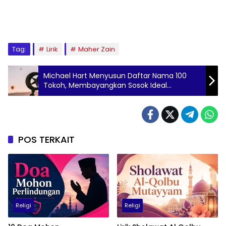
Tag:
Lirik
Maher Zain
Michael Hart Menyusun Daftar Nama 100
Tokoh, Membayangkan Sosok Ideal
Muhammad Saw
POS TERKAIT
Religi
Religi