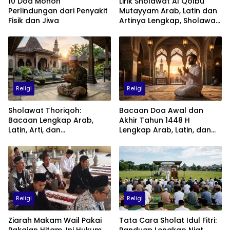
10 Doa Mohon
Lirik Sholawat Al Qolbu
Perlindungan dari Penyakit
Mutayyam Arab, Latin dan
Fisik dan Jiwa
Artinya Lengkap, Sholawat
Penuh Cinta kepada Nabi
Muhammad SAW
Religi
Religi
Sholawat Thoriqoh:
Bacaan Doa Awal dan
Bacaan Lengkap Arab,
Akhir Tahun 1448 H
Latin, Arti, dan
Lengkap Arab, Latin, dan
Keutamaannya
Artinya: Waktu, Tata Cara,
dan Keutamaannya
Religi
Religi
Ziarah Makam Wail Pakai
Tata Cara Sholat Idul Fitri: