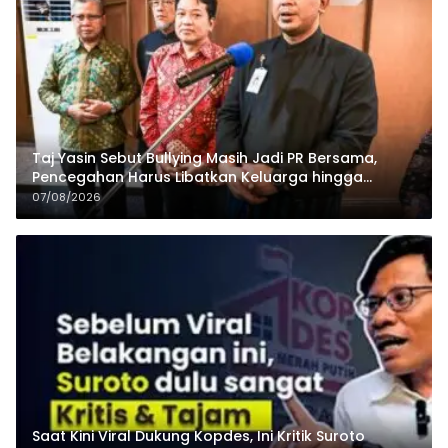
Taj Yasin Sebut Bullying Masih Jadi PR Bersama,
Pencegahan Harus Libatkan Keluarga hingga
Pesantren
07/08/2026
Saat Kini Viral Dukung Kopdes, Ini Kritik Suroto