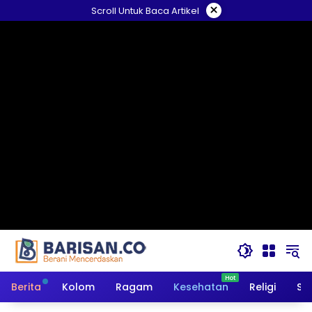
Langsung
×
Scroll Untuk Baca Artikel
ke
konten
Berita
Kolom
Ragam
Kesehatan
Religi
So