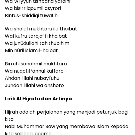
Wa ‘Aliyyun ashbaha yafdihi
Wa bisirrilqoumil asyrori
Bintus-shiddiqi tuwafihi
Wa sholal mukhtaru ila thoibat
Wal kufru taroja’ fi khoibat
Wa junûdullahi tahithubihim
Min nûril islamil-haibat
Birrûhi sanahmil mukhtaro
Wa nuqotil ‘anhul kuffaro
Ahdan lillahi nubayi’uhu
Jundan lillahi wa anshoro
Lirik Al Hijrotu dan Artinya
Hijrah adalah perjalanan yang menjadi petunjuk bagi
kita
Nabi Muhammar Saw yang membawa Islam kepada
kita sebagai agama