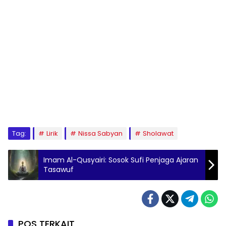
Tag:
Lirik
Nissa Sabyan
Sholawat
Imam Al-Qusyairi: Sosok Sufi Penjaga Ajaran
Tasawuf
POS TERKAIT