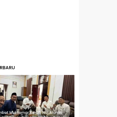
ERBARU
but Muktamar ke-35 NU, Alumni