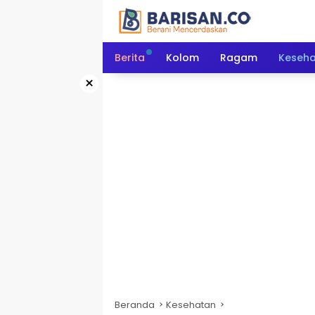
Langsung
ke
konten
Berita
Kolom
Ragam
Keseh
×
Beranda
Kesehatan