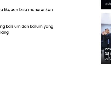
Mer
06/
a likopen bisa menurunkan
ung kalsium dan kalium yang
lang.
PPS
38 
Pro
05/