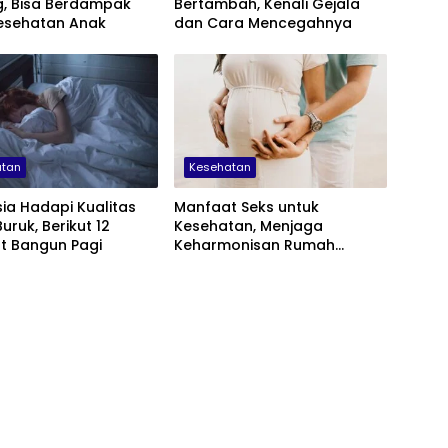
g, Bisa Berdampak
Bertambah, Kenali Gejala
esehatan Anak
dan Cara Mencegahnya
atan
Kesehatan
ia Hadapi Kualitas
Manfaat Seks untuk
uruk, Berikut 12
Kesehatan, Menjaga
t Bangun Pagi
Keharmonisan Rumah
Tangga