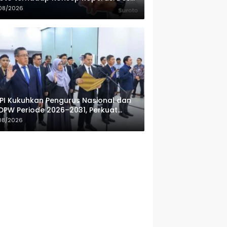
ah Putih
08/2026
PI Kukuhkan Pengurus Nasional dan
DPW Periode 2026–2031, Perkuat
fesionalisme Sektor Publik
08/2026