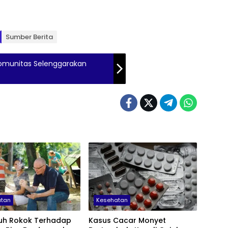
Sumber Berita
 Komunitas Selenggarakan
atan
Kesehatan
uh Rokok Terhadap
Kasus Cacar Monyet