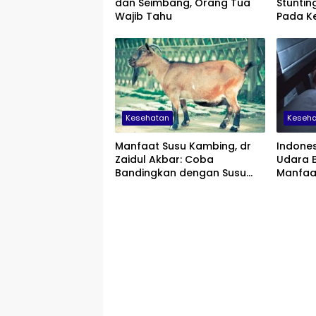
dan Seimbang, Orang Tua
Stuntin
Wajib Tahu
Pada K
Kesehatan
Keseh
Manfaat Susu Kambing, dr
Indones
Zaidul Akbar: Coba
Udara B
Bandingkan dengan Susu
Manfaa
Sapi