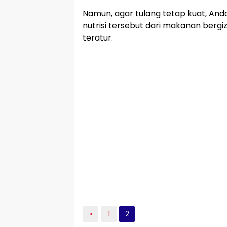
Namun, agar tulang tetap kuat, And
nutrisi tersebut dari makanan bergi
teratur.
«
1
2