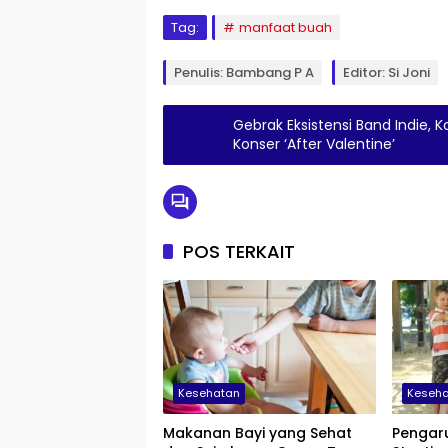
Tag:
manfaat buah
Penulis: Bambang P A
Editor: Si Joni
Gebrak Eksistensi Band Indie,
Konser ‘After Valentine’
POS TERKAIT
Kesehatan
Keseh
Makanan Bayi yang Sehat
Pengar