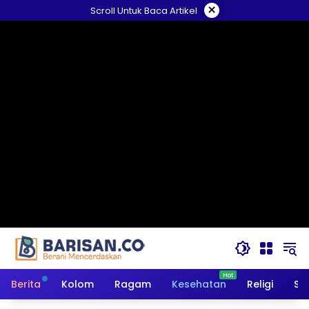
Langsung
×
Scroll Untuk Baca Artikel
ke
konten
Berita
Kolom
Ragam
Kesehatan
Religi
So