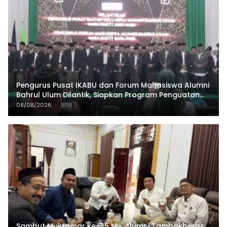
Pengurus Pusat IKABU dan Forum Mahasiswa Alumni
Bahrul Ulum Dilantik, Siapkan Program Penguatan
Organisasi dan Ekonomi
08/08/2026
Sambut Muktamar ke-35 NU, Alumni Tambakberas