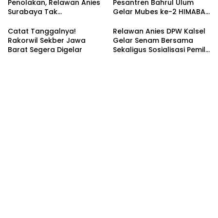
Penolakan, Relawan Anies
Pesantren Bahrul Ulum
Surabaya Tak
Gelar Mubes ke-2 HIMABAS
Tergoyahkan
dan Bentuk IKABU
Semarang
Catat Tanggalnya!
Relawan Anies DPW Kalsel
Rakorwil Sekber Jawa
Gelar Senam Bersama
Barat Segera Digelar
Sekaligus Sosialisasi Pemilu
2024