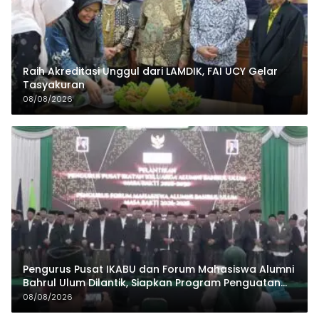
Raih Akreditasi Unggul dari LAMDIK, FAI UCY Gelar
Tasyakuran
08/08/2026
Pengurus Pusat IKABU dan Forum Mahasiswa Alumni
Bahrul Ulum Dilantik, Siapkan Program Penguatan
Organisasi dan Ekonomi
08/08/2026