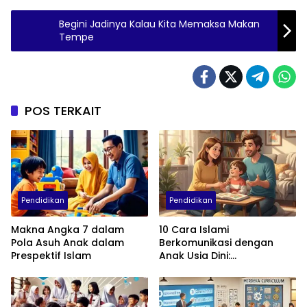
Begini Jadinya Kalau Kita Memaksa Makan
Tempe
POS TERKAIT
Pendidikan
Pendidikan
Makna Angka 7 dalam
10 Cara Islami
Pola Asuh Anak dalam
Berkomunikasi dengan
Prespektif Islam
Anak Usia Dini:
Menumbuhkan Akhlak,
Empati, dan Cinta