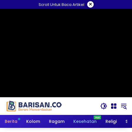
Langsung
×
Scroll Untuk Baca Artikel
ke
konten
Berita
Kolom
Ragam
Kesehatan
Religi
So