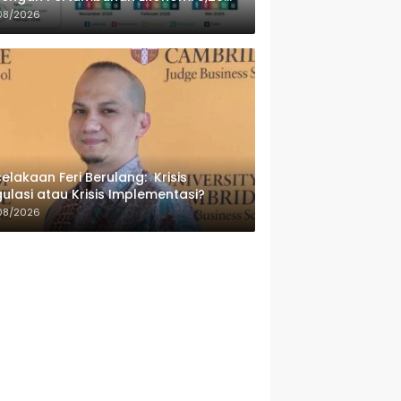
sen
08/2026
elakaan Feri Berulang: Krisis
ulasi atau Krisis Implementasi?
08/2026