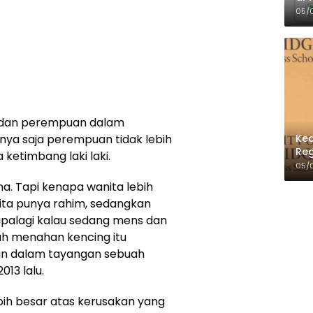
Per
05/
ki dan perempuan dalam
Kec
ya saja perempuan tidak lebih
Reg
ketimbang laki laki.
05/
a. Tapi kenapa wanita lebih
ita punya rahim, sedangkan
 apalagi kalau sedang mens dan
sah menahan kencing itu
rin dalam tayangan sebuah
013 lalu.
 lebih besar atas kerusakan yang