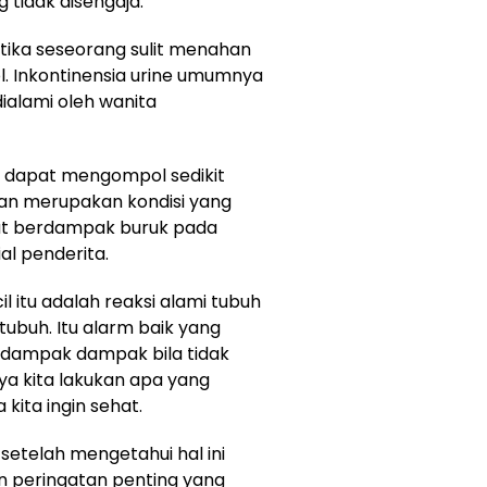
tidak disengaja.
ketika seseorang sulit menahan
. Inkontinensia urine umumnya
 dialami oleh wanita
ini dapat mengompol sedikit
kan merupakan kondisi yang
pat berdampak buruk pada
al penderita.
il itu adalah reaksi alami tubuh
buh. Itu alarm baik yang
lah dampak dampak bila tidak
ya kita lakukan apa yang
 kita ingin sehat.
 setelah mengetahui hal ini
n peringatan penting yang