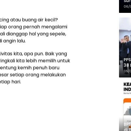
Sur
Mer
06/
ng atau buang air kecil?
iap orang pernah mengalami
ali dianggap hal yang sepele,
 angin lalu.
vitas kita, apa pun. Baik yang
PPS
ingkali kita lebih memilih untuk
38 
entung kemih penuh baru
Pro
05/
esar setiap orang melakukan
iap hari.
BPS
di 