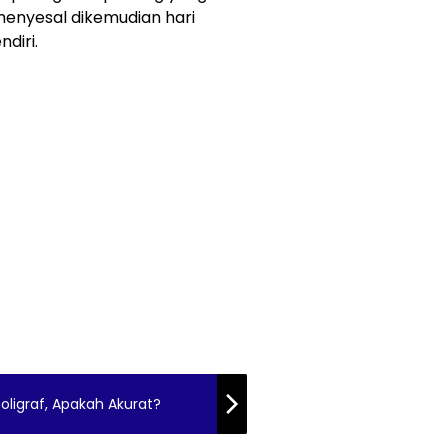
menyesal dikemudian hari
diri.
Poligraf, Apakah Akurat?