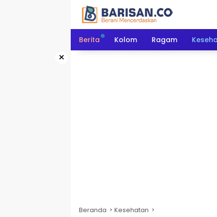
Langsung
ke
konten
Berita
Kolom
Ragam
Keseh
×
Beranda
Kesehatan