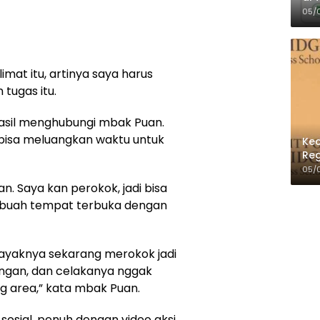
Per
05/
imat itu, artinya saya harus
tugas itu.
asil menghubungi mbak Puan.
i bisa meluangkan waktu untuk
Kec
Reg
05/
an. Saya kan perokok, jadi bisa
sebuah tempat terbuka dengan
 kayaknya sekarang merokok jadi
angan, dan celakanya nggak
 area,” kata mbak Puan.
sosial, penuh dengan video aksi