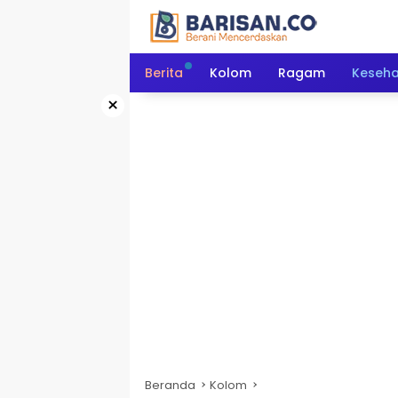
Langsung
ke
konten
Berita
Kolom
Ragam
Keseh
×
Beranda
Kolom