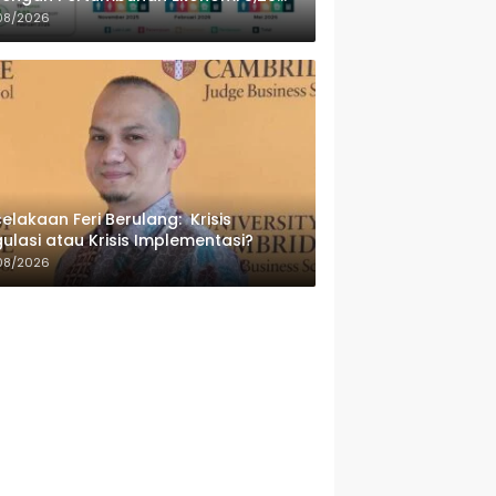
sen
08/2026
elakaan Feri Berulang: Krisis
ulasi atau Krisis Implementasi?
08/2026