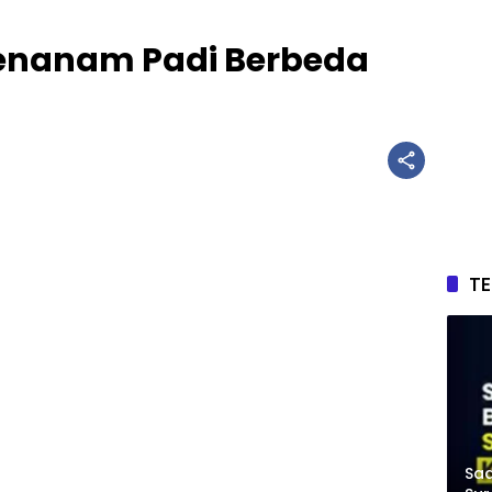
nanam Padi Berbeda
T
Saa