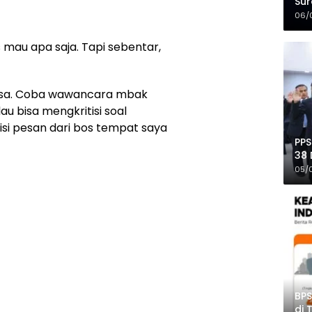
Sur
Mer
06/
as mau apa saja. Tapi sebentar,
bisa. Coba wawancara mbak
u bisa mengkritisi soal
si pesan dari bos tempat saya
PPS
38 
Pro
05/
BPS
di 