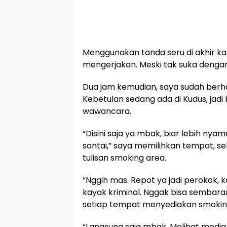
Menggunakan tanda seru di akhir kal
mengerjakan. Meski tak suka dengan 
Dua jam kemudian, saya sudah berh
Kebetulan sedang ada di Kudus, jad
wawancara.
“Disini saja ya mbak, biar lebih nyam
santai,” saya memilihkan tempat, 
tulisan smoking area.
“Nggih mas. Repot ya jadi perokok,
kayak kriminal. Nggak bisa sembar
setiap tempat menyediakan smoking
“Langsung saja mbak. Melihat media 