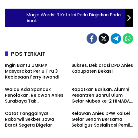
Magic Words! 3 Kata Ini Perlu Diajarkan Pada
Anak
POS TERKAIT
Ingin Bantu UMKM?
Sukses, Deklarasi DPD Anies
Masyarakat Perlu Tiru 3
Kabupaten Bekasi
Kebiasaan Ferry Irwandi
Walau Ada Spanduk
Rapatkan Barisan, Alumni
Penolakan, Relawan Anies
Pesantren Bahrul Ulum
Surabaya Tak
Gelar Mubes ke-2 HIMABAS
Tergoyahkan
dan Bentuk IKABU
Semarang
Catat Tanggalnya!
Relawan Anies DPW Kalsel
Rakorwil Sekber Jawa
Gelar Senam Bersama
Barat Segera Digelar
Sekaligus Sosialisasi Pemilu
2024