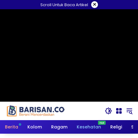
Langsung
×
Scroll Untuk Baca Artikel
ke
konten
Berita
Kolom
Ragam
Kesehatan
Religi
So