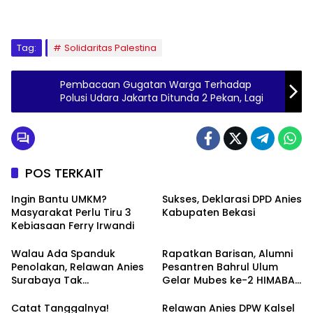
Tag:
Solidaritas Palestina
Pembacaan Gugatan Warga Terhadap
Polusi Udara Jakarta Ditunda 2 Pekan, Lagi
POS TERKAIT
Ingin Bantu UMKM?
Sukses, Deklarasi DPD Anies
Masyarakat Perlu Tiru 3
Kabupaten Bekasi
Kebiasaan Ferry Irwandi
Walau Ada Spanduk
Rapatkan Barisan, Alumni
Penolakan, Relawan Anies
Pesantren Bahrul Ulum
Surabaya Tak
Gelar Mubes ke-2 HIMABAS
Tergoyahkan
dan Bentuk IKABU
Semarang
Catat Tanggalnya!
Relawan Anies DPW Kalsel