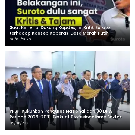
Saat Kini Viral Dukung Kopdes, Ini Kritik Suroto
terhadap Konsep Koperasi Desa Merah Putih
06/08/2026
PPSPI Kukuhkan Pengurus Nasional dan 38 DPW
Periode 2026–2031, Perkuat Profesionalisme Sektor
Publik
05/08/2026