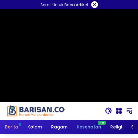
Langsung
×
Scroll Untuk Baca Artikel
ke
konten
Berita
Kolom
Ragam
Kesehatan
Religi
So