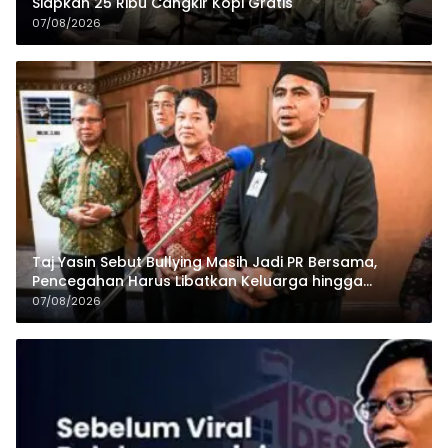
Siapkan 25 Ribu Cangkir Kopi Gratis
07/08/2026
Taj Yasin Sebut Bullying Masih Jadi PR Bersama,
Pencegahan Harus Libatkan Keluarga hingga
Pesantren
07/08/2026