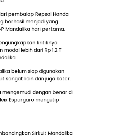
a.
k dari pembalap Repsol Honda
ng berhasil menjadi yang
P Mandalika hari pertama.
mengungkapkan kritiknya
 modal lebih dari Rp 1,2 T
dalika.
dalika belum siap digunakan
t sangat licin dan juga kotor.
sa mengemudi dengan benar di
Aleix Espargaro mengutip
.
mbandingkan Sirkuit Mandalika