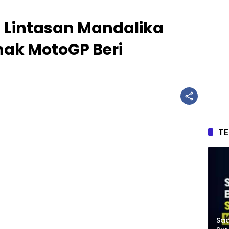
 Lintasan Mandalika
ihak MotoGP Beri
T
Saa