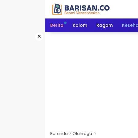
Langsung
ke
konten
Berita
Kolom
Ragam
Keseh
×
Beranda
Olahraga