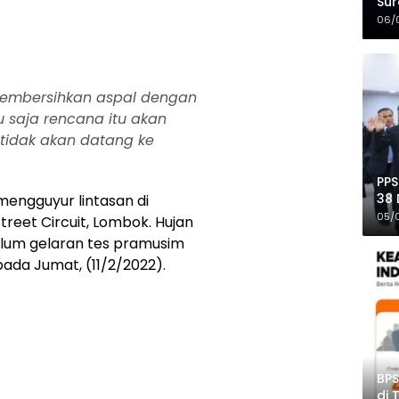
Sur
Mer
06/
embersihkan aspal dengan
 saja rencana itu akan
 tidak akan datang ke
PPS
38 
mengguyur lintasan di
Pro
05/
treet Circuit, Lombok. Hujan
lum gelaran tes pramusim
ada Jumat, (11/2/2022).
BPS
di 