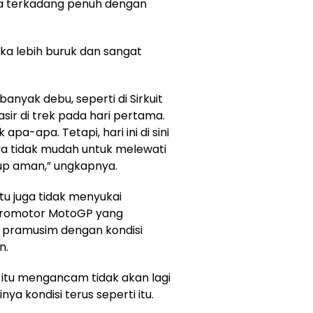
uga terkadang penuh dengan
lika lebih buruk dan sangat
anyak debu, seperti di Sirkuit
pasir di trek pada hari pertama.
pa-apa. Tetapi, hari ini di sini
ya tidak mudah untuk melewati
kup aman,” ungkapnya.
itu juga tidak menyukai
 promotor MotoGP yang
s pramusim dengan kondisi
n.
 itu mengancam tidak akan lagi
a kondisi terus seperti itu.