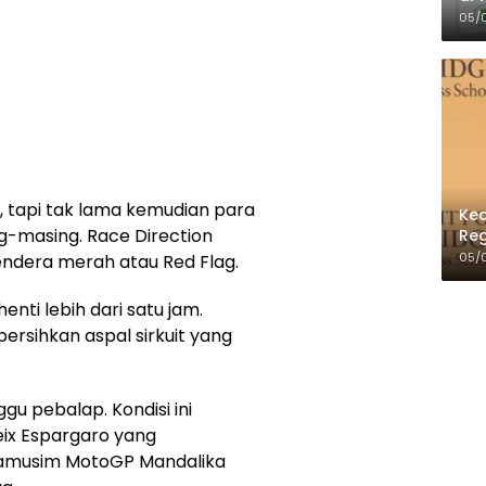
Per
05/
A, tapi tak lama kemudian para
Kec
-masing. Race Direction
Reg
05/
dera merah atau Red Flag.
ti lebih dari satu jam.
ersihkan aspal sirkuit yang
gu pebalap. Kondisi ini
eix Espargaro yang
ramusim MotoGP Mandalika