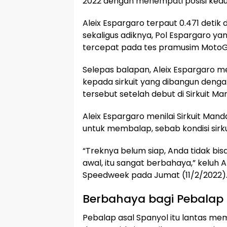
2022 dengan menempati posisi kedu
Aleix Espargaro terpaut 0.471 deti
sekaligus adiknya, Pol Espargaro ya
tercepat pada tes pramusim MotoG
Selepas balapan, Aleix Espargaro 
kepada sirkuit yang dibangun dengan
tersebut setelah debut di Sirkuit Man
Aleix Espargaro menilai Sirkuit Man
untuk membalap, sebab kondisi sirkui
“Treknya belum siap, Anda tidak bi
awal, itu sangat berbahaya,” keluh 
Speedweek pada Jumat (11/2/2022)
Berbahaya bagi Pebalap
Pebalap asal Spanyol itu lantas me