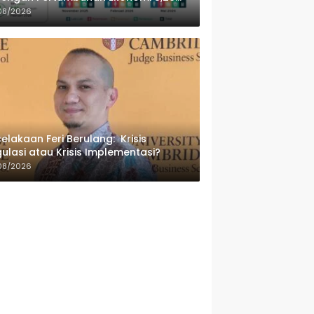
sen
08/2026
elakaan Feri Berulang: Krisis
ulasi atau Krisis Implementasi?
08/2026