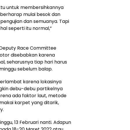
waktu untuk membersihkannya
 berharap mulai besok dan
k pengujian dan semuanya. Tapi
al seperti itu normal,”
u Deputy Race Committee
otor disebabkan karena
l, seharusnya tiap hari harus
minggu sebelum balap.
terlambat karena lokasinya
ngkin debu-debu partikelnya
karena ada faktor laut, metode
akai karpet yang ditarik,
y.
nggu, 13 Februari nanti. Adapun
 pada 18-20 Maret 2022 atau