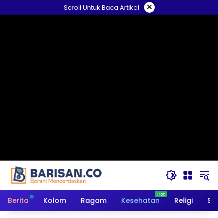
Langsung
×
Scroll Untuk Baca Artikel
ke
konten
Berita
Kolom
Ragam
Kesehatan
Religi
So