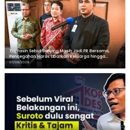
Taj Yasin Sebut Bullying Masih Jadi PR Bersama,
Pencegahan Harus Libatkan Keluarga hingga
Pesantren
07/08/2026