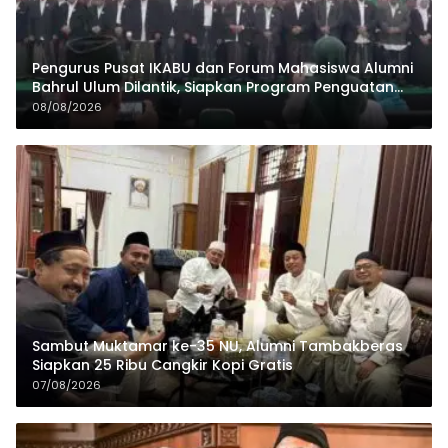
Pengurus Pusat IKABU dan Forum Mahasiswa Alumni
Bahrul Ulum Dilantik, Siapkan Program Penguatan
Organisasi dan Ekonomi
08/08/2026
Sambut Muktamar ke-35 NU, Alumni Tambakberas
Siapkan 25 Ribu Cangkir Kopi Gratis
07/08/2026