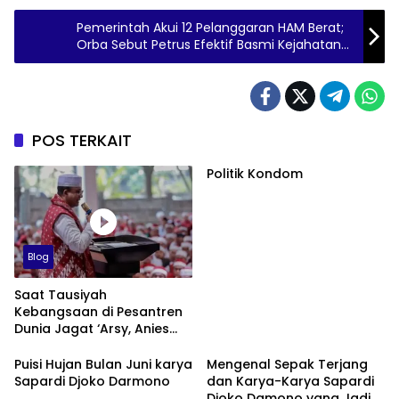
Pemerintah Akui 12 Pelanggaran HAM Berat;
Orba Sebut Petrus Efektif Basmi Kejahatan
(2)
POS TERKAIT
Politik Kondom
Blog
Saat Tausiyah
Kebangsaan di Pesantren
Dunia Jagat ‘Arsy, Anies
Mendapat Jimat dan
Dukungan dari Abah Aos
Puisi Hujan Bulan Juni karya
Mengenal Sepak Terjang
Sapardi Djoko Darmono
dan Karya-Karya Sapardi
Djoko Damono yang Jadi