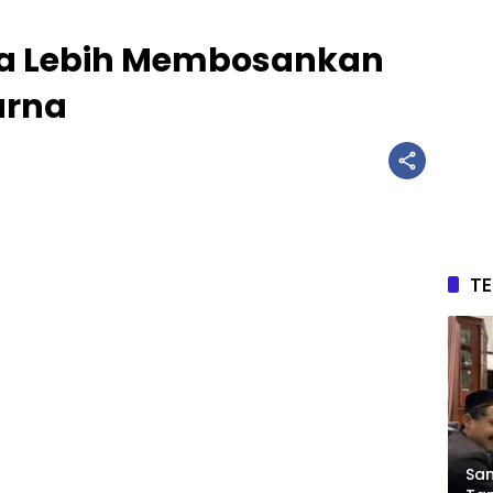
nia Lebih Membosankan
arna
T
Sam