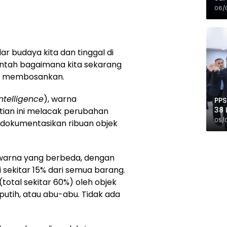
Mer
06/
budaya kita dan tinggal di
entah bagaimana kita sekarang
ng membosankan.
telligence
), warna
PPS
38 
tian ini melacak perubahan
Pro
05/
dokumentasikan ribuan objek
 warna yang berbeda, dengan
sekitar 15% dari semua barang.
 (total sekitar 60%) oleh objek
putih, atau abu-abu. Tidak ada