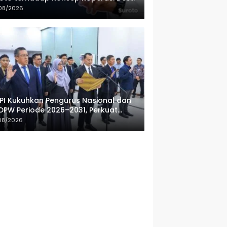
ah Putih
08/2026
PI Kukuhkan Pengurus Nasional dan
DPW Periode 2026–2031, Perkuat
fesionalisme Sektor Publik
08/2026