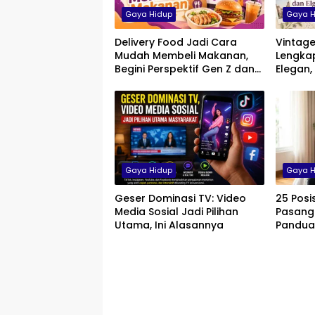
Gaya Hidup
Gaya H
Delivery Food Jadi Cara
Vintage
Mudah Membeli Makanan,
Lengkap
Begini Perspektif Gen Z dan
Elegan,
Milenial di Indonesia
Pria, W
Gaya Hidup
Gaya H
Geser Dominasi TV: Video
25 Posi
Media Sosial Jadi Pilihan
Pasanga
Utama, Ini Alasannya
Pandua
yang N