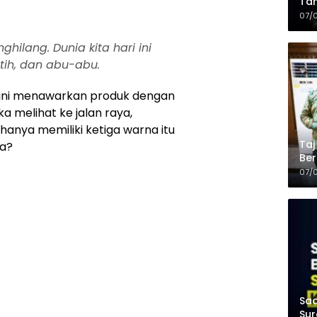
Tam
Kop
07/
hilang. Dunia kita hari ini
tih, dan abu-abu.
t ini menawarkan produk dengan
ka melihat ke jalan raya,
anya memiliki ketiga warna itu
Taj
ya?
Ber
Kel
07/
Saa
Sur