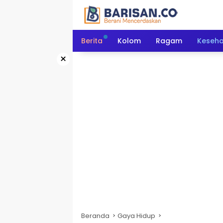
Langsung
ke
konten
Berita
Kolom
Ragam
Keseh
×
Beranda
Gaya Hidup