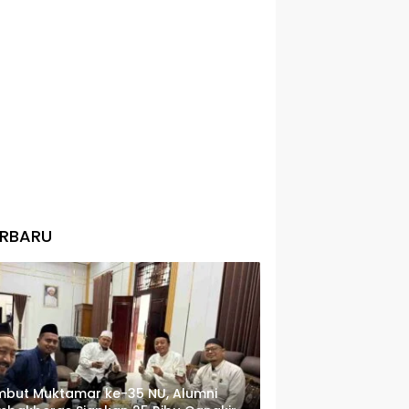
ERBARU
but Muktamar ke-35 NU, Alumni