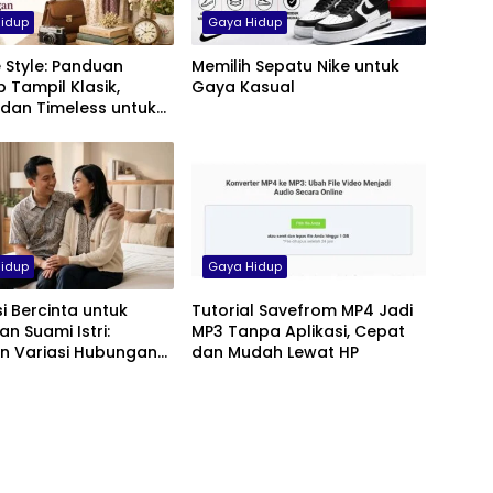
idup
Gaya Hidup
 Style: Panduan
Memilih Sepatu Nike untuk
 Tampil Klasik,
Gaya Kasual
 dan Timeless untuk
anita, hingga Anak
idup
Gaya Hidup
si Bercinta untuk
Tutorial Savefrom MP4 Jadi
n Suami Istri:
MP3 Tanpa Aplikasi, Cepat
n Variasi Hubungan
dan Mudah Lewat HP
yaman dan Harmonis