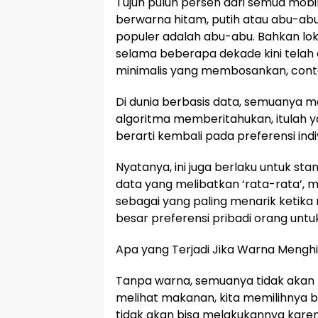
Tujuh puluh persen dari semua mobil
berwarna hitam, putih atau abu-abu
populer adalah abu-abu. Bahkan lo
selama beberapa dekade kini telah 
minimalis yang membosankan, cont
Di dunia berbasis data, semuanya m
algoritma memberitahukan, itulah y
berarti kembali pada preferensi indi
Nyatanya, ini juga berlaku untuk sta
data yang melibatkan ‘rata-rata’, 
sebagai yang paling menarik keti
besar preferensi pribadi orang untuk
Apa yang Terjadi Jika Warna Mengh
Tanpa warna, semuanya tidak akan m
melihat makanan, kita memilihnya 
tidak akan bisa melakukannya karen