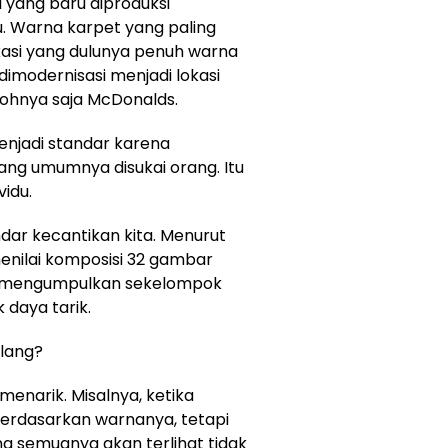
 yang baru diproduksi
. Warna karpet yang paling
kasi yang dulunya penuh warna
dimodernisasi menjadi lokasi
ohnya saja McDonalds.
enjadi standar karena
ang umumnya disukai orang. Itu
vidu.
ndar kecantikan kita. Menurut
menilai komposisi 32 gambar
ka mengumpulkan sekelompok
 daya tarik.
ilang?
enarik. Misalnya, ketika
berdasarkan warnanya, tetapi
a semuanya akan terlihat tidak