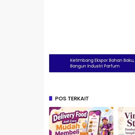
Ketimbang Ekspor Bahan Baku,
Bangun Industri Parfum
POS TERKAIT