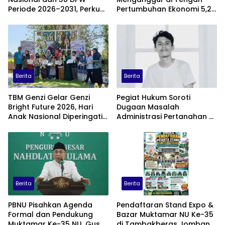
Periode 2026–2031, Perkuat
Pertumbuhan Ekonomi 5,29
Profesionalisme Sektor
Persen
Publik
Berita
Berita
TBM Genzi Gelar Genzi
Pegiat Hukum Soroti
Bright Future 2026, Hari
Dugaan Masalah
Anak Nasional Diperingati
Administrasi Pertanahan di
dengan Lomba Puisi dan
Balik Konflik Agraria Laoli
Tembang Dolanan
Luwu Timur
Berita
Berita
PBNU Pisahkan Agenda
Pendaftaran Stand Expo &
Formal dan Pendukung
Bazar Muktamar NU Ke-35
Muktamar Ke-35 NU, Gus
di Tambakberas Jombang