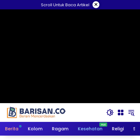
Langsung
×
Scroll Untuk Baca Artikel
ke
konten
Berita
Kolom
Ragam
Kesehatan
Religi
So