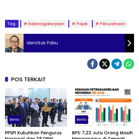
Tag:
Ketenagakerjaan
Pajak
Perusahaan
Identitas Palsu
POS TERKAIT
Berita
Berita
PPSPI Kukuhkan Pengurus
BPS: 7,23 Juta Orang Masih
Nasional dan 38 DPW
Menganggur di Tengah