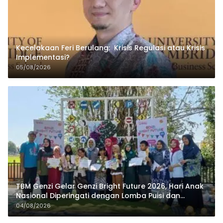
Kecelakaan Feri Berulang: Krisis Regulasi atau Krisis
Implementasi?
05/08/2026
TBM Genzi Gelar Genzi Bright Future 2026, Hari Anak
Nasional Diperingati dengan Lomba Puisi dan
Tembang Dolanan
04/08/2026