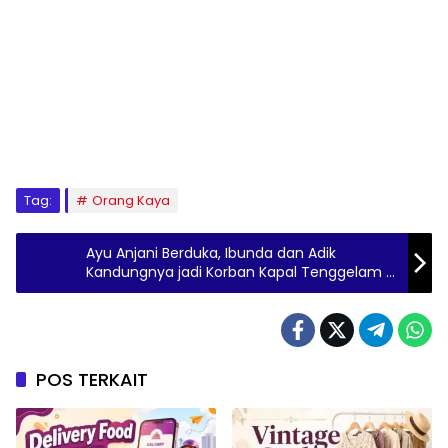
Tag:
Orang Kaya
Ayu Anjani Berduka, Ibunda dan Adik
Kandungnya jadi Korban Kapal Tenggelam di
Labuan Bajo
POS TERKAIT