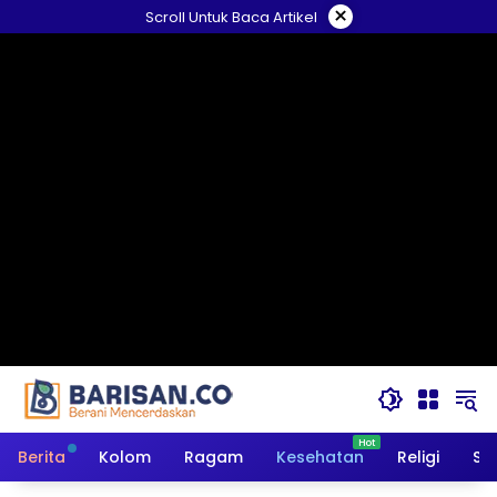
Langsung
×
Scroll Untuk Baca Artikel
ke
konten
Berita
Kolom
Ragam
Kesehatan
Religi
So