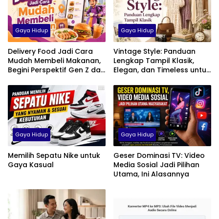
Gaya Hidup
Gaya Hidup
Delivery Food Jadi Cara
Vintage Style: Panduan
Mudah Membeli Makanan,
Lengkap Tampil Klasik,
Begini Perspektif Gen Z dan
Elegan, dan Timeless untuk
Milenial di Indonesia
Pria, Wanita, hingga Anak
Gaya Hidup
Gaya Hidup
Memilih Sepatu Nike untuk
Geser Dominasi TV: Video
Gaya Kasual
Media Sosial Jadi Pilihan
Utama, Ini Alasannya