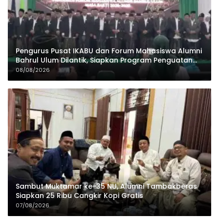
Pengurus Pusat IKABU dan Forum Mahasiswa Alumni
Bahrul Ulum Dilantik, Siapkan Program Penguatan
Organisasi dan Ekonomi
08/08/2026
Sambut Muktamar ke-35 NU, Alumni Tambakberas
Siapkan 25 Ribu Cangkir Kopi Gratis
07/08/2026