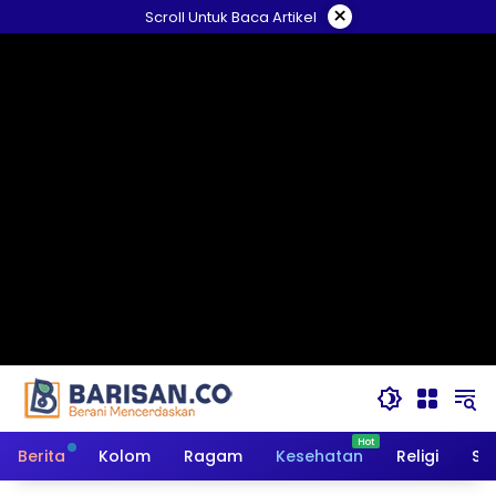
Langsung
×
Scroll Untuk Baca Artikel
ke
konten
Berita
Kolom
Ragam
Kesehatan
Religi
So