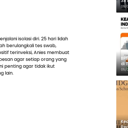
38 
Pro
05/
jalani isolasi diri. 25 hari lidah
ah berulangkali tes swab,
ositif terinveksi, Anies membuat
BPS
 pesan agar setiap orang yang
di 
i penting agar tidak ikut
Per
05/
 lain.
Kec
Reg