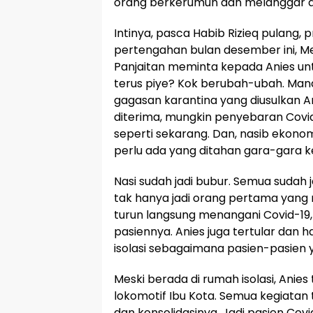
orang berkerumun dan melanggar a
Intinya, pasca Habib Rizieq pulang, 
pertengahan bulan desember ini, Me
Panjaitan meminta kepada Anies u
terus piye? Kok berubah-ubah. Man
gagasan karantina yang diusulkan An
diterima, mungkin penyebaran Covid
seperti sekarang. Dan, nasib ekonomi
perlu ada yang ditahan gara-gara 
Nasi sudah jadi bubur. Semua sudah ja
tak hanya jadi orang pertama yang
turun langsung menangani Covid-19,
pasiennya. Anies juga tertular dan
isolasi sebagaimana pasien-pasien y
Meski berada di rumah isolasi, Anie
lokomotif Ibu Kota. Semua kegiatan t
dan konsolidasinya. Jadi pasien Cov