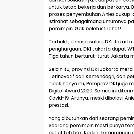
untuk tetap bekerja dan berkarya. 
proses penyembuhan Anies cukup la
istirahat sebagaimana umumnya pasi
pemimpin. Gak boleh istirahat!
Terbukti, dimasa isolasi, DKI Jakart
penghargaan. DKI Jakarta dapat WTP
Tiga tahun berturut-turut Jakarta
Selain itu, provinsi DKI Jakarta mer
Terinovatif dari Kemendagri, dan p
Tidak hanya itu, Pemprov DKI juga
Digital Award 2020. Semua ini diterim
Covid-19. Artinya, meski diisolasi, A
prestasi.
Yang dibutuhkan dari seorang pemi
Seorang pemimpin mesti punya ter
out of teh box. Kedua, kemampua