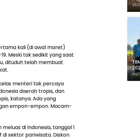
05/
rtama kali (di awal maret)
. Meski tak sedikit yang saat
TBM
u, dituduh telah membuat
202
at.
de
04/
Do
sekelas menteri tak percaya
ndonesia daerah tropis, dan
opis, katanya. Ada yang
engan empon-empon. Macam-
meluas di Indonesia, tanggal 1
di sektor pariwisata. Diskon