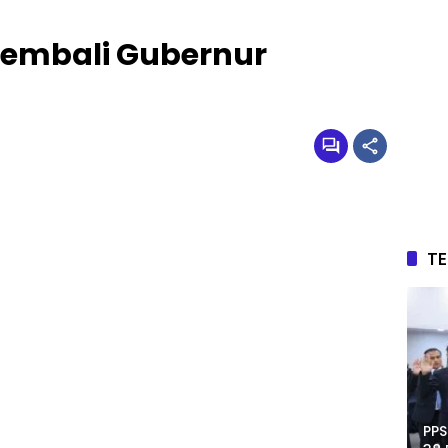
embali Gubernur
T
PPS