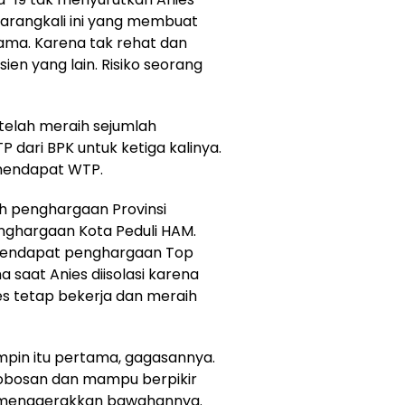
Barangkali ini yang membuat
ma. Karena tak rehat dan
en yang lain. Risiko seorang
a telah meraih sejumlah
 dari BPK untuk ketiga kalinya.
 mendapat WTP.
aih penghargaan Provinsi
enghargaan Kota Peduli HAM.
 mendapat penghargaan Top
a saat Anies diisolasi karena
nies tetap bekerja dan meraih
mpin itu pertama, gagasannya.
obosan dan mampu berpikir
n menggerakkan bawahannya.