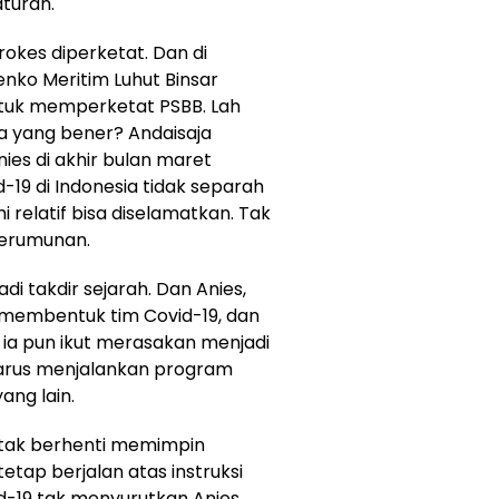
turan.
prokes diperketat. Dan di
nko Meritim Luhut Binsar
ntuk memperketat PSBB. Lah
a yang bener? Andaisaja
ies di akhir bulan maret
-19 di Indonesia tidak separah
 relatif bisa diselamatkan. Tak
kerumunan.
di takdir sejarah. Dan Anies,
 membentuk tim Covid-19, dan
 ia pun ikut merasakan menjadi
 harus menjalankan program
ang lain.
s tak berhenti memimpin
etap berjalan atas instruksi
id-19 tak menyurutkan Anies