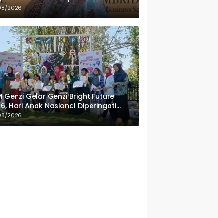
08/2026
 Genzi Gelar Genzi Bright Future
6, Hari Anak Nasional Diperingati
ngan Lomba Puisi dan Tembang
08/2026
lanan