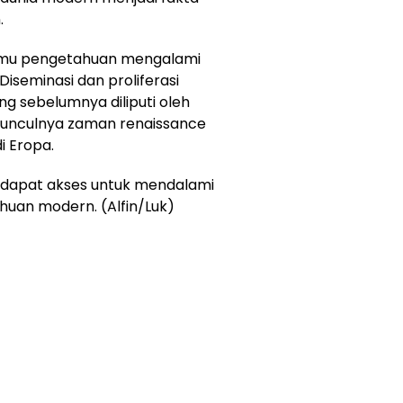
.
 ilmu pengetahuan mengalami
Diseminasi dan proliferasi
g sebelumnya diliputi oleh
unculnya zaman renaissance
i Eropa.
ndapat akses untuk mendalami
an modern. (Alfin/Luk)