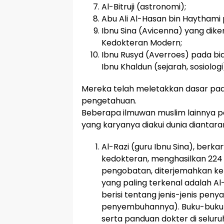
Al-Bitruji (astronomi);
Abu Ali Al-Hasan bin Haythami 
Ibnu Sina (Avicenna) yang dik
Kedokteran Modern;
Ibnu Rusyd (Averroes) pada bida
Ibnu Khaldun (sejarah, sosiologi
Mereka telah meletakkan dasar pad
pengetahuan.
Beberapa ilmuwan muslim lainnya 
yang karyanya diakui dunia diantara
Al-Razi (guru Ibnu Sina), berka
kedokteran, menghasilkan 224 
pengobatan, diterjemahkan ke
yang paling terkenal adalah Al-H
berisi tentang jenis-jenis peny
penyembuhannya). Buku-bukun
serta panduan dokter di seluru