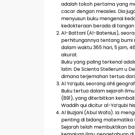
adalah tokoh pertama yang m
cacar dengan measles. Dia ju
menyusun buku mengenai kedok
kedokteraan berada di tangan 
Al-Battani (Al-Batenius), seor
perhitungannya tentang bumi m
dalam waktu 365 hari, 5 jam, 4
akurat.
Buku yang paling terkenal adal
latin: De Scienta Stellerum u D
dimana terjemahan tertua dari
Al Ya’qubi, seorang ahli geogr
Buku tertua dalam sejarah ilmu 
(891), yang diterbitkan kembali
Waddih qui dicitur al-Ya’qubi his
Al Buzjani (Abul Wafa). Ia me
penting di bidang matematika 
Sejarah telah membuktikan ba
kemajuan ilmu pengetahuan di