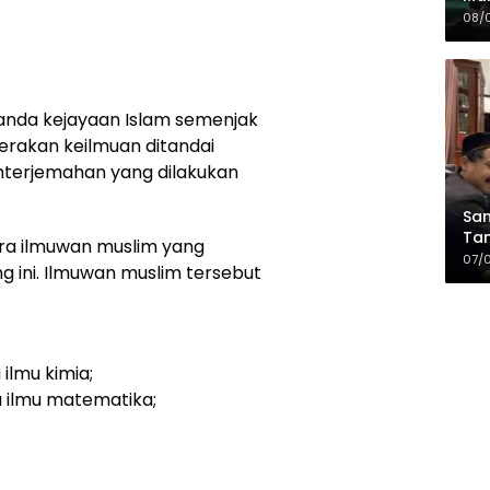
Sia
08/
da
tanda kejayaan Islam semenjak
rakan keilmuan ditandai
nterjemahan yang dilakukan
Sam
Tam
ara ilmuwan muslim yang
Kop
07/
g ini. Ilmuwan muslim tersebut
ilmu kimia;
 ilmu matematika;