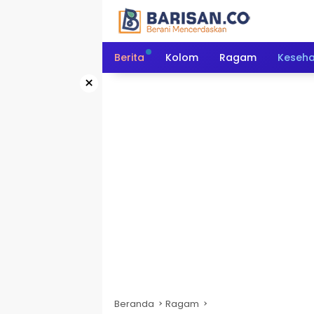
Langsung
ke
konten
Berita
Kolom
Ragam
Keseh
×
Beranda
Ragam