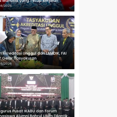
 Manusia yang Tetap Berjalan
08/2026
h Akreditasi Unggul dari LAMDIK, FAI
 Gelar Tasyakuran
08/2026
gurus Pusat IKABU dan Forum
asiswa Alumni Bahrul Ulum Dilantik,