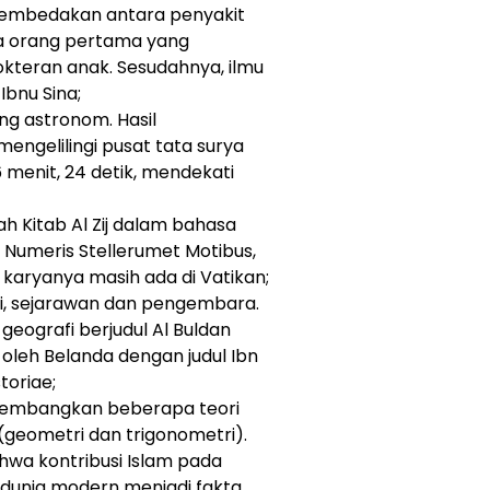
embedakan antara penyakit
ga orang pertama yang
teran anak. Sesudahnya, ilmu
Ibnu Sina;
ang astronom. Hasil
engelilingi pusat tata surya
6 menit, 24 detik, mendekati
ah Kitab Al Zij dalam bahasa
e Numeris Stellerumet Motibus,
 karyanya masih ada di Vatikan;
afi, sejarawan dan pengembara.
geografi berjudul Al Buldan
 oleh Belanda dengan judul Ibn
toriae;
ngembangkan beberapa teori
(geometri dan trigonometri).
hwa kontribusi Islam pada
 dunia modern menjadi fakta