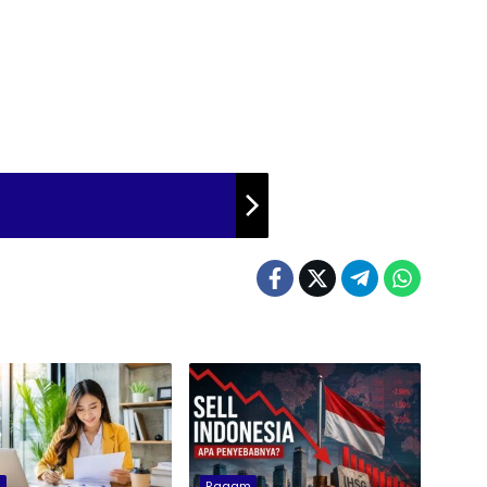
m
Ragam