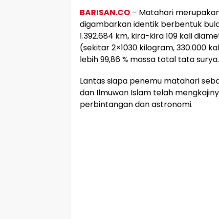
BARISAN.CO
– Matahari merupakan 
digambarkan identik berbentuk bula
1.392.684 km, kira-kira 109 kali dia
(sekitar 2×1030 kilogram, 330.000 k
lebih 99,86 % massa total tata surya.
Lantas siapa penemu matahari seba
dan Ilmuwan Islam telah mengkajinya
perbintangan dan astronomi.