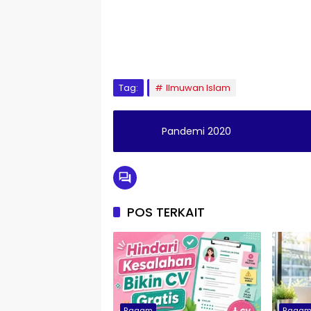
Tag:
Ilmuwan Islam
Pandemi 2020
POS TERKAIT
Ragam
Raga