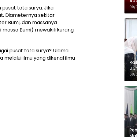
Ada
09/
pusat tata surya. Jika
t. Diameternya sekitar
meter Bumi, dan massanya
ali massa Bumi) mewakili kurang
gai pusat tata surya? Ulama
 melalui ilmu yang dikenal ilmu
Rai
UCY
08/
Pen
Mah