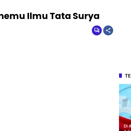
nemu Ilmu Tata Surya
T
Di 