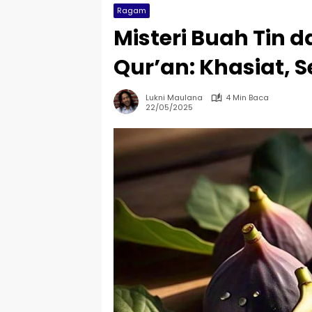
Ragam
Misteri Buah Tin 
Qur’an: Khasiat, 
Lukni Maulana
4 Min Baca
22/05/2025