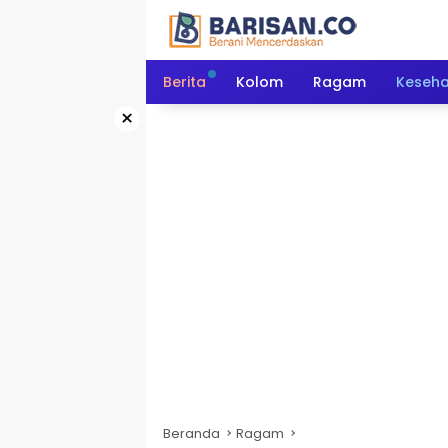
Langsung
ke
konten
Berita
Kolom
Ragam
Keseh
×
Beranda
Ragam