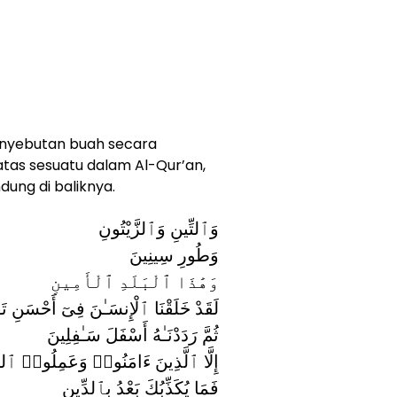
enyebutan buah secara
atas sesuatu dalam Al-Qur’an,
ung di baliknya.
وَٱلتِّينِ وَٱلزَّيْتُونِ
وَطُورِ سِينِينَ
وَهَٰذَا ٱلْبَلَدِ ٱلْأَمِينِ
لَقَدْ خَلَقْنَا ٱلْإِنسَـٰنَ فِىٓ أَحْسَنِ تَق
ثُمَّ رَدَدْنَـٰهُ أَسْفَلَ سَـٰفِلِينَ
إِلَّا ٱلَّذِينَ ءَامَنُوا۟ وَعَمِلُوا۟ ٱلصَّ
فَمَا يُكَذِّبُكَ بَعْدُ بِٱلدِّينِ