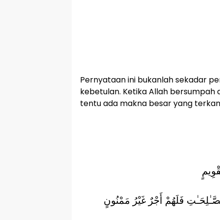
Pernyataan ini bukanlah sekadar p
kebetulan. Ketika Allah bersumpah 
tentu ada makna besar yang terkand
ْوِيمٍ
ـٰلِحَـٰتِ فَلَهُمْ أَجْرٌ غَيْرُ مَمْنُونٍ