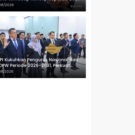
ah Putih
08/2026
PI Kukuhkan Pengurus Nasional dan
DPW Periode 2026–2031, Perkuat
fesionalisme Sektor Publik
08/2026