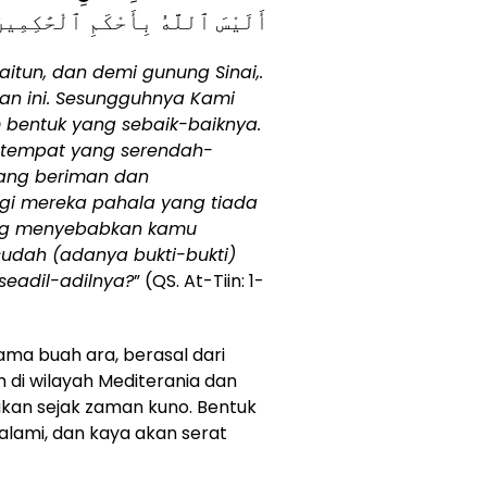
أَلَيْسَ ٱللَّهُ بِأَحْكَمِ ٱلْحَٰكِمِين
itun, dan demi gunung Sinai,.
an ini. Sesungguhnya Kami
bentuk yang sebaik-baiknya.
 tempat yang serendah-
yang beriman dan
gi mereka pahala yang tiada
ang menyebabkan kamu
udah (adanya bukti-bukti)
 seadil-adilnya?
” (QS. At-Tiin: 1-
nama buah ara, berasal dari
h di wilayah Mediterania dan
akan sejak zaman kuno. Bentuk
 alami, dan kaya akan serat