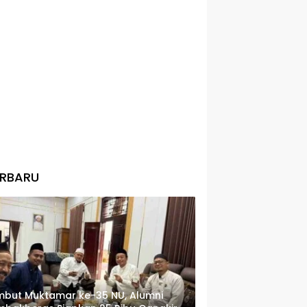
ERBARU
but Muktamar ke-35 NU, Alumni