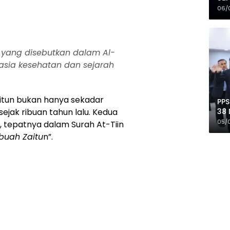
Mer
06/
yang disebutkan dalam Al-
asia kesehatan dan sejarah
aitun bukan hanya sekadar
PPS
38 
ejak ribuan tahun lalu. Kedua
Pro
05/
, tepatnya dalam Surah At-Tiin
buah Zaitu
n”.