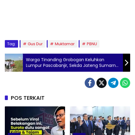
Tag:
Gus Dur
Muktamar
PBNU
Warga Tinanding Grobogan Keluhkan
Lumpur Pascabanjir, Sekda Jateng Sumarno
Gerak Cepat Tinjau Sawah Terdampak
POS TERKAIT