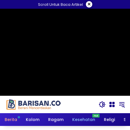
Langsung
×
Scroll Untuk Baca Artikel
ke
konten
Berita
Kolom
Ragam
Kesehatan
Religi
So