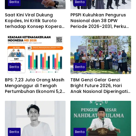
Berita
Berita
Saat Kini Viral Dukung
PPSPI Kukuhkan Pengurus
Kopdes, Ini Kritik Suroto
Nasional dan 38 DPW
terhadap Konsep Koperasi
Periode 2026–2031, Perkuat
Desa Merah Putih
Profesionalisme Sektor
Publik
Berita
Berita
BPS: 7,23 Juta Orang Masih
TBM Genzi Gelar Genzi
Menganggur di Tengah
Bright Future 2026, Hari
Pertumbuhan Ekonomi 5,29
Anak Nasional Diperingati
Persen
dengan Lomba Puisi dan
Tembang Dolanan
Berita
Berita