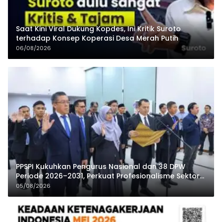
Saat Kini Viral Dukung Kopdes, Ini Kritik Suroto
terhadap Konsep Koperasi Desa Merah Putih
06/08/2026
PPSPI Kukuhkan Pengurus Nasional dan 38 DPW
Periode 2026–2031, Perkuat Profesionalisme Sektor
Publik
05/08/2026