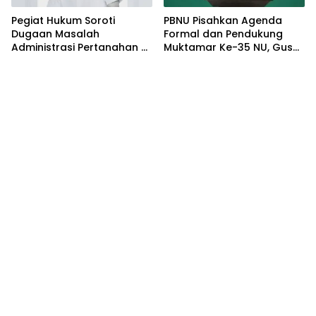
Pegiat Hukum Soroti
PBNU Pisahkan Agenda
Dugaan Masalah
Formal dan Pendukung
Administrasi Pertanahan di
Muktamar Ke-35 NU, Gus
Balik Konflik Agraria Laoli
Yahya: Forum
Luwu Timur
Permusyawaratan
Dipusatkan di
Tambakberas