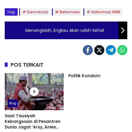
Tag:
Demokrasi
Reformasi
Reformasi 1998
Menangislah, Engkau Akan Lebih Sehat
POS TERKAIT
Politik Kondom
Blog
Saat Tausiyah
Kebangsaan di Pesantren
Dunia Jagat ‘Arsy, Anies