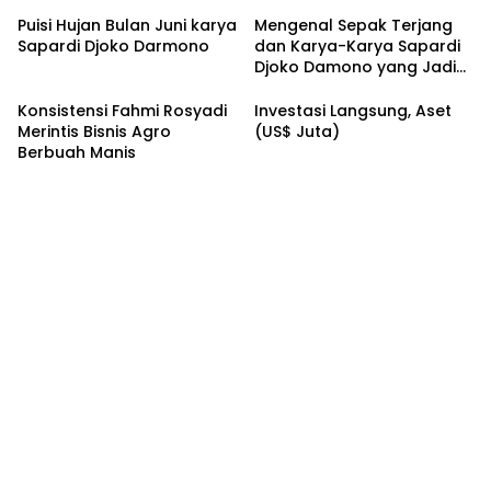
Mendapat Jimat dan
Dukungan dari Abah Aos
Puisi Hujan Bulan Juni karya
Mengenal Sepak Terjang
Sapardi Djoko Darmono
dan Karya-Karya Sapardi
Djoko Damono yang Jadi
Google Doodle Hari Ini
Konsistensi Fahmi Rosyadi
Investasi Langsung, Aset
Merintis Bisnis Agro
(US$ Juta)
Berbuah Manis