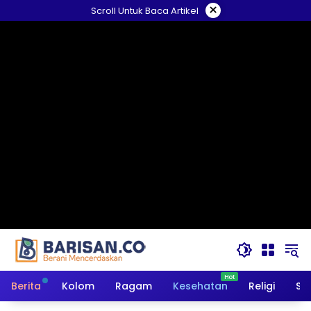
Langsung
×
Scroll Untuk Baca Artikel
ke
konten
Berita
Kolom
Ragam
Kesehatan
Religi
So