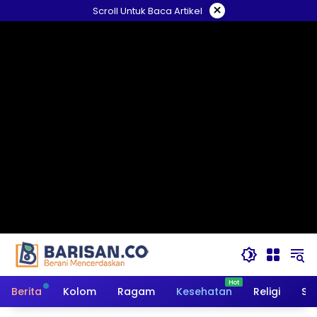
Langsung
×
Scroll Untuk Baca Artikel
ke
konten
Berita
Kolom
Ragam
Kesehatan
Religi
So