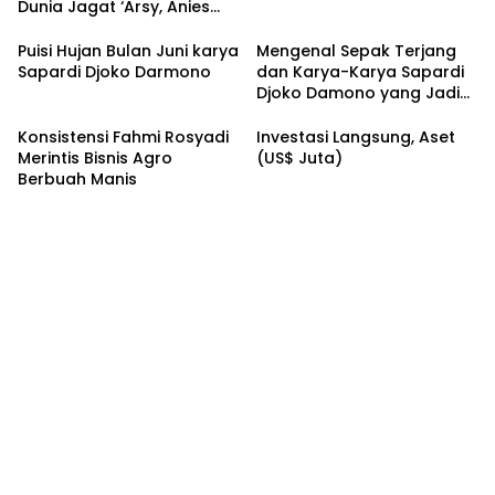
Dunia Jagat ‘Arsy, Anies
Mendapat Jimat dan
Dukungan dari Abah Aos
Puisi Hujan Bulan Juni karya
Mengenal Sepak Terjang
Sapardi Djoko Darmono
dan Karya-Karya Sapardi
Djoko Damono yang Jadi
Google Doodle Hari Ini
Konsistensi Fahmi Rosyadi
Investasi Langsung, Aset
Merintis Bisnis Agro
(US$ Juta)
Berbuah Manis