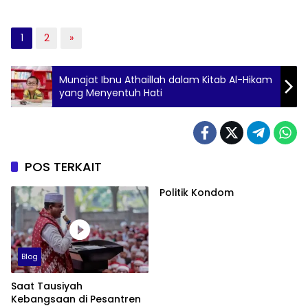
1
2
»
Munajat Ibnu Athaillah dalam Kitab Al-Hikam
yang Menyentuh Hati
POS TERKAIT
Politik Kondom
Blog
Saat Tausiyah
Kebangsaan di Pesantren