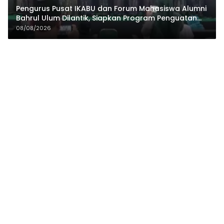
Pengurus Pusat IKABU dan Forum Mahasiswa Alumni
Bahrul Ulum Dilantik, Siapkan Program Penguatan
Organisasi dan Ekonomi
08/08/2026