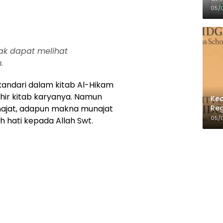
Per
05/
ak dapat melihat
.
kandari dalam kitab Al-Hikam
khir kitab karyanya. Namun
Kec
Reg
unajat, adapun makna munajat
05/
 hati kepada Allah Swt.