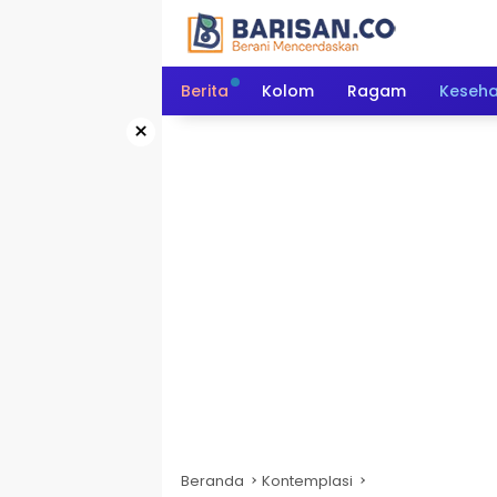
Langsung
ke
konten
Berita
Kolom
Ragam
Keseh
×
Beranda
Kontemplasi