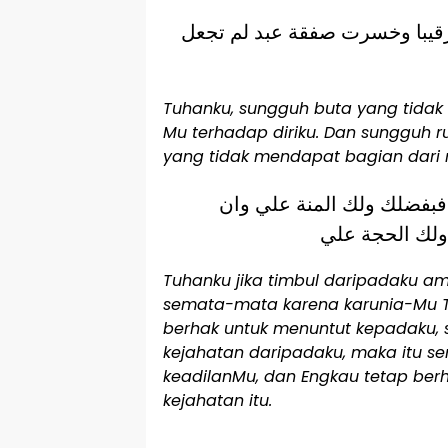
 رقيبا وخسرت صفقة عبد لم تجعل
Tuhanku, sungguh buta yang tida
Mu terhadap diriku. Dan sungguh
yang tidak mendapat bagian dari 
بفضلك ولك المنة علي وان
Tuhanku jika timbul daripadaku am
semata-mata karena karunia-Mu T
berhak untuk menuntut kepadaku, se
kejahatan daripadaku, maka itu 
keadilanMu, dan Engkau tetap ber
kejahatan itu.