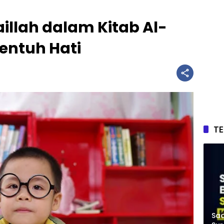
illah dalam Kitab Al-
entuh Hati
T
Saa