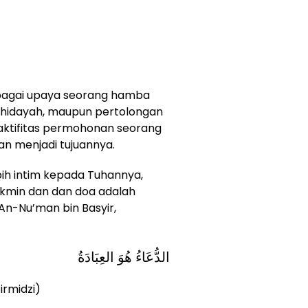
ebagai upaya seorang hamba
 hidayah, maupun pertolongan
 aktifitas permohonan seorang
n menjadi tujuannya.
ih intim kepada Tuhannya,
kmin dan dan doa adalah
An-Nu’man bin Basyir,
الدُّعَاءُ هُوَ العِبَادَةُ
Tirmidzi)