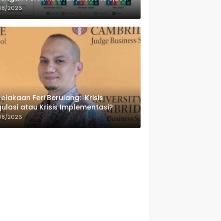
sen
08/2026
elakaan Feri Berulang: Krisis
ulasi atau Krisis Implementasi?
08/2026