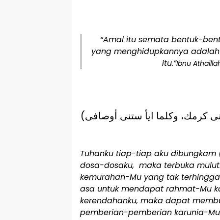
“Amal itu semata bentuk-bent
yang menghidupkannya adalah 
itu.”
Ibnu Athaill
(الهى كلما اخرسنى لؤمى انطقنى كرمك، وكلما ايأ ستنى أوصافى
Tuhanku tiap-tiap aku dibungkam (
dosa-dosaku, maka terbuka mulutk
kemurahan-Mu yang tak terhingga.
asa untuk mendapat rahmat-Mu kar
kerendahanku, maka dapat membuk
pemberian-pemberian karunia-Mu