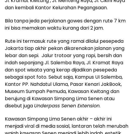
Jl. Kramat Kwitang , Jl. Menteng Raya, Jl. Cikini Raya
dan kembali Kantor Kelurahan Pegangsaan.
Bila tanpa jeda perjalanan gowes dengan rute 7 km
ini bisa memakan waktu kurang dari 2 jam.
Rute ini termasuk rute yang ramai dilalui pesepeda
Jakarta tiap akhir pekan dikarenakan jalanan yang
lebar dan sepi. Jalur trotoar yang rapi, bersih dan
indah sepanjang Jl. Salemba Raya, Jl. Kramat Raya
dan spot wisata yang kerap dijadikan pesepeda
sebagai spot foto. Sebut saja, Kampus UI Salemba,
Kantor PP. Nahdatul Ulama, Pasar Kenari JakBook,
Museum Sumpah Pemuda, Kawasan Kwitang dan
berujung di Kawasan Simpang Lima Senen atau
disebut juga
Underpass Senen Extension
.
Kawasan Simpang Lima Senen akhir – akhir ini
menjadi viral di media sosial, lantaran telah merubah
wajah kawasan Senen menjadi lebih indah, estetik,