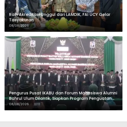
Raih Akreditasi Unggul dari LAMDIK, FAI UCY Gelar
Tasyakuran
08/08/2026
Pengurus Pusat IKABU dan Forum Mahasiswa Alumni
Bahrul Ulum Dilantik, Siapkan Program Penguatan
Organisasi dan Ekonomi
08/08/2026