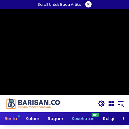
Langsung
×
Scroll Untuk Baca Artikel
ke
konten
Berita
Kolom
Ragam
Kesehatan
Religi
So