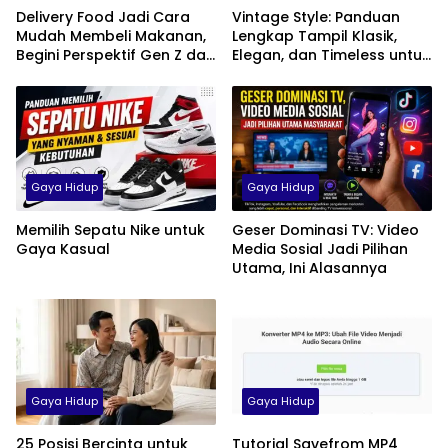
Delivery Food Jadi Cara
Vintage Style: Panduan
Mudah Membeli Makanan,
Lengkap Tampil Klasik,
Begini Perspektif Gen Z dan
Elegan, dan Timeless untuk
Milenial di Indonesia
Pria, Wanita, hingga Anak
Gaya Hidup
Gaya Hidup
Memilih Sepatu Nike untuk
Geser Dominasi TV: Video
Gaya Kasual
Media Sosial Jadi Pilihan
Utama, Ini Alasannya
Gaya Hidup
Gaya Hidup
25 Posisi Bercinta untuk
Tutorial Savefrom MP4