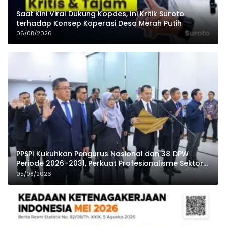
Saat Kini Viral Dukung Kopdes, Ini Kritik Suroto
terhadap Konsep Koperasi Desa Merah Putih
06/08/2026
PPSPI Kukuhkan Pengurus Nasional dan 38 DPW
Periode 2026–2031, Perkuat Profesionalisme Sektor
Publik
05/08/2026