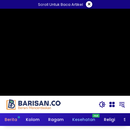
Langsung
×
Scroll Untuk Baca Artikel
ke
konten
Berita
Kolom
Ragam
Kesehatan
Religi
So