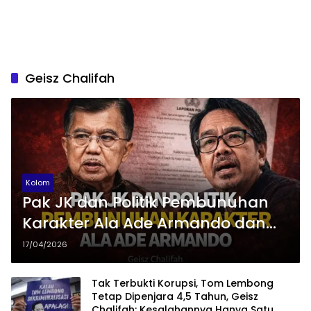
Geisz Chalifah
Kolom
Pak JK dan Politik Pembunuhan
Karakter Ala Ade Armando dan
Sebangsatnya
17/04/2026
Tak Terbukti Korupsi, Tom Lembong
Tetap Dipenjara 4,5 Tahun, Geisz
Chalifah: Kesalahannya Hanya Satu,