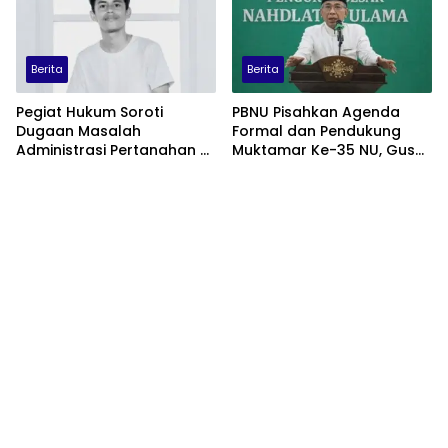
Berita
Berita
Pegiat Hukum Soroti
PBNU Pisahkan Agenda
Dugaan Masalah
Formal dan Pendukung
Administrasi Pertanahan di
Muktamar Ke-35 NU, Gus
Balik Konflik Agraria Laoli
Yahya: Forum
Luwu Timur
Permusyawaratan
Dipusatkan di
Tambakberas