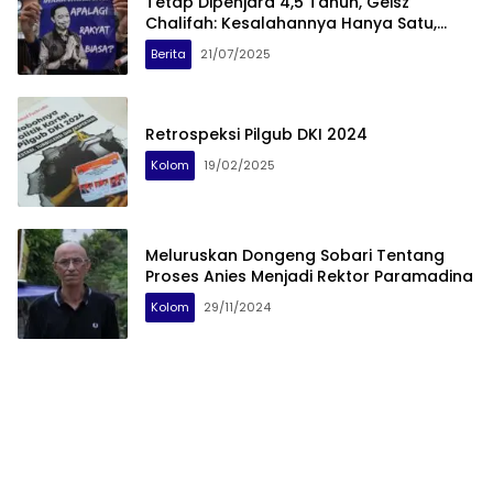
Tetap Dipenjara 4,5 Tahun, Geisz
Chalifah: Kesalahannya Hanya Satu,
Percaya Kepada Kejujuran
Berita
21/07/2025
Retrospeksi Pilgub DKI 2024
Kolom
19/02/2025
Meluruskan Dongeng Sobari Tentang
Proses Anies Menjadi Rektor Paramadina
Kolom
29/11/2024