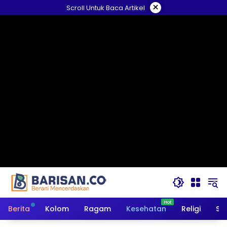
Langsung
×
Scroll Untuk Baca Artikel
ke
konten
Berita
Kolom
Ragam
Kesehatan
Religi
So