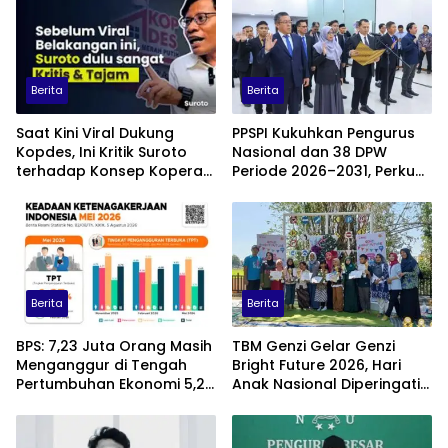
Berita
Berita
Saat Kini Viral Dukung
PPSPI Kukuhkan Pengurus
Kopdes, Ini Kritik Suroto
Nasional dan 38 DPW
terhadap Konsep Koperasi
Periode 2026–2031, Perkuat
Desa Merah Putih
Profesionalisme Sektor
Publik
Berita
Berita
BPS: 7,23 Juta Orang Masih
TBM Genzi Gelar Genzi
Menganggur di Tengah
Bright Future 2026, Hari
Pertumbuhan Ekonomi 5,29
Anak Nasional Diperingati
Persen
dengan Lomba Puisi dan
Tembang Dolanan