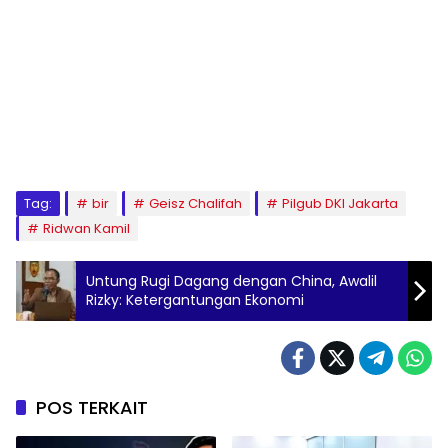
Tag:
bir
Geisz Chalifah
Pilgub DKI Jakarta
Ridwan Kamil
Untung Rugi Dagang dengan China, Awalil
Rizky: Ketergantungan Ekonomi
POS TERKAIT