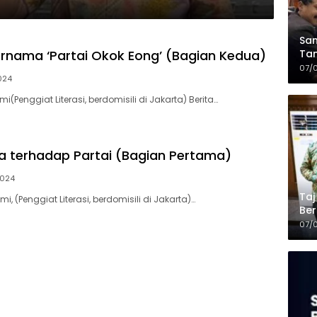
Sam
ernama ‘Partai Okok Eong’ (Bagian Kedua)
Tam
Kop
07/
024
mi(Penggiat Literasi, berdomisili di Jakarta) Berita…
 terhadap Partai (Bagian Pertama)
2024
Taj
mi, (Penggiat Literasi, berdomisili di Jakarta)…
Ber
Kel
07/