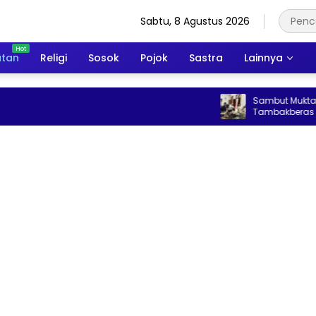
Sabtu, 8 Agustus 2026
atan
Religi
Sosok
Pojok
Sastra
Lainnya
Sambut Muktamar ke-35 
Tambakberas Siapkan 25 
Kopi Gratis