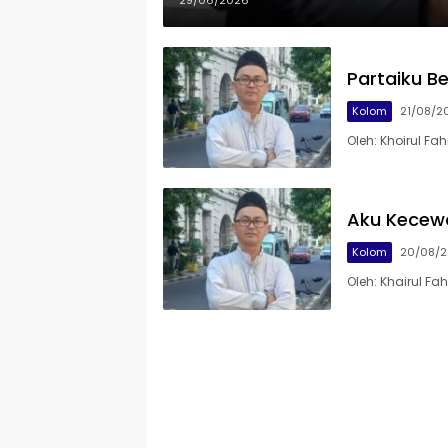
29/06/2026
Partaiku B
Kolom
21/08/2
Oleh: Khoirul Fah
Aku Kecewa
Kolom
20/08/
Oleh: Khairul Fah