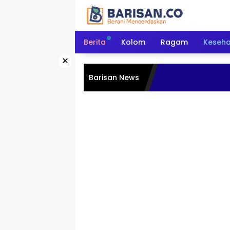
Langsung
ke
konten
Berita
Kolom
Ragam
Keseh
×
Barisan News