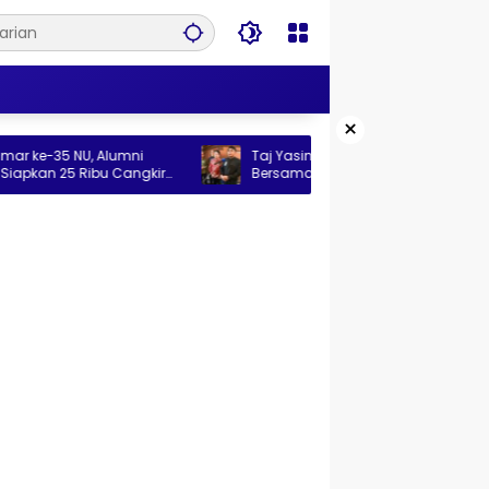
×
NU, Alumni
Taj Yasin Sebut Bullying Masih Jadi PR
Ribu Cangkir
Bersama, Pencegahan Harus Libatkan
Keluarga hingga Pesantren