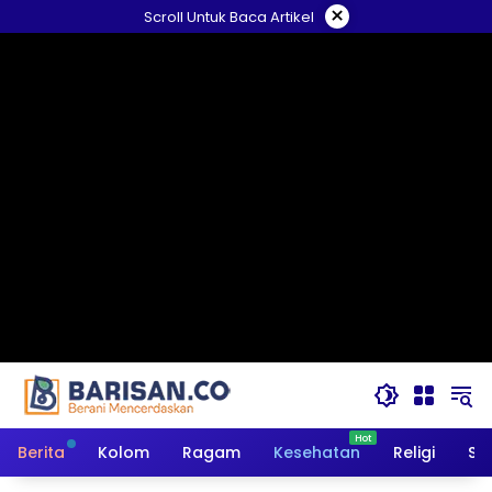
Langsung
×
Scroll Untuk Baca Artikel
ke
konten
Berita
Kolom
Ragam
Kesehatan
Religi
So