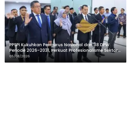
PPSPI Kukuhkan Pengurus Nasional dan 38 DPW
Periode 2026–2031, Perkuat Profesionalisme Sektor
Publik
05/08/2026