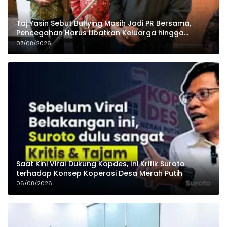
Taj Yasin Sebut Bullying Masih Jadi PR Bersama,
Pencegahan Harus Libatkan Keluarga hingga
Pesantren
07/08/2026
Saat Kini Viral Dukung Kopdes, Ini Kritik Suroto
terhadap Konsep Koperasi Desa Merah Putih
06/08/2026