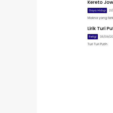
Kereto Jow
Gaya Hidup
21
Makna yang terk
Lirik Turi 
Religi
05/09/2
Turi Turi Putih