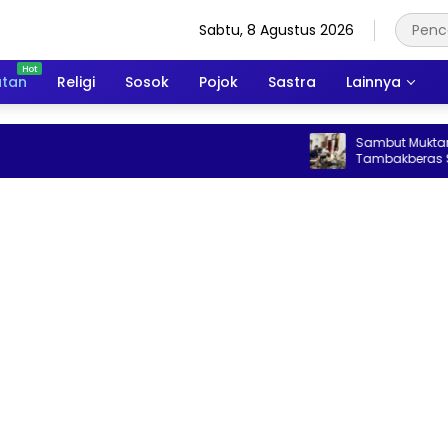
Sabtu, 8 Agustus 2026
atan
Religi
Sosok
Pojok
Sastra
Lainnya
Sambut Muktamar ke-35 N
Tambakberas Siapkan 25 
Kopi Gratis