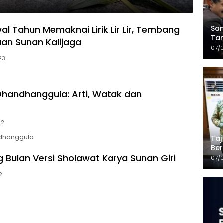
Sam
l Tahun Memaknai Lirik Lir Lir, Tembang
Tam
an Sunan Kalijaga
Kop
07/
23
handhanggula: Arti, Watak dan
22
dhanggula
Taj
Ber
g Bulan Versi Sholawat Karya Sunan Giri
Kel
07/
2