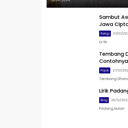
18/09/2024
Sambut Awa
Jawa Cipta
Religi
01/01/20
Lir Ilir
Tembang D
Contohnya
Pojok
27/12/20
Tembang Dhan
Lirik Padan
Blog
25/12/202
Padang bulan