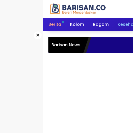
Langsung
ke
konten
Berita
Kolom
Ragam
Keseh
×
Barisan News