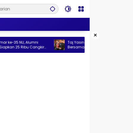
×
U, Alumni
Taj Yasin Sebut Bullying Masih Jadi PR
Ribu Cangkir
Bersama, Pencegahan Harus Libatkan
Keluarga hingga Pesantren