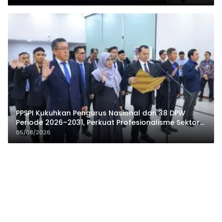
PPSPI Kukuhkan Pengurus Nasional dan 38 DPW
Periode 2026–2031, Perkuat Profesionalisme Sektor
Publik
05/08/2026