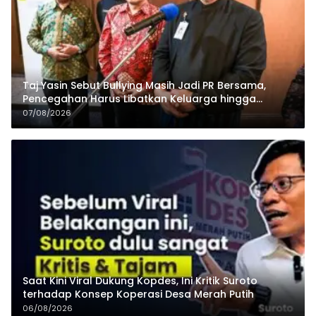
Taj Yasin Sebut Bullying Masih Jadi PR Bersama,
Pencegahan Harus Libatkan Keluarga hingga
Pesantren
07/08/2026
Saat Kini Viral Dukung Kopdes, Ini Kritik Suroto
terhadap Konsep Koperasi Desa Merah Putih
06/08/2026