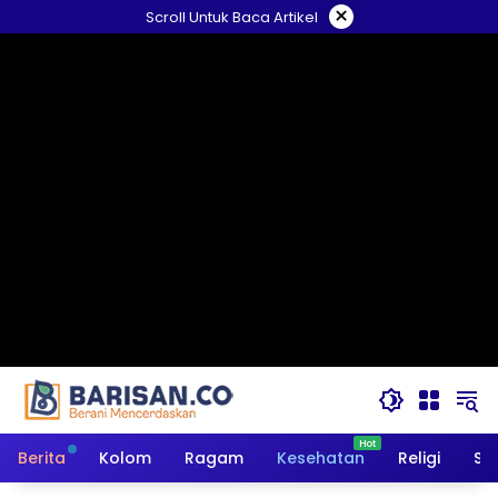
Langsung
×
Scroll Untuk Baca Artikel
ke
konten
Berita
Kolom
Ragam
Kesehatan
Religi
So