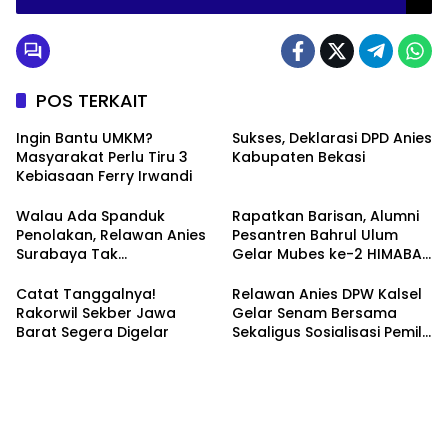
POS TERKAIT
Ingin Bantu UMKM?
Sukses, Deklarasi DPD Anies
Masyarakat Perlu Tiru 3
Kabupaten Bekasi
Kebiasaan Ferry Irwandi
Walau Ada Spanduk
Rapatkan Barisan, Alumni
Penolakan, Relawan Anies
Pesantren Bahrul Ulum
Surabaya Tak
Gelar Mubes ke-2 HIMABAS
Tergoyahkan
dan Bentuk IKABU
Semarang
Catat Tanggalnya!
Relawan Anies DPW Kalsel
Rakorwil Sekber Jawa
Gelar Senam Bersama
Barat Segera Digelar
Sekaligus Sosialisasi Pemilu
2024