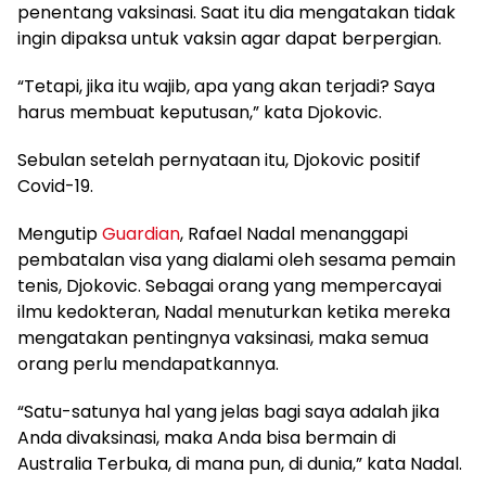
penentang vaksinasi. Saat itu dia mengatakan tidak
ingin dipaksa untuk vaksin agar dapat berpergian.
“Tetapi, jika itu wajib, apa yang akan terjadi? Saya
harus membuat keputusan,” kata Djokovic.
Sebulan setelah pernyataan itu, Djokovic positif
Covid-19.
Mengutip
Guardian
, Rafael Nadal menanggapi
pembatalan visa yang dialami oleh sesama pemain
tenis, Djokovic. Sebagai orang yang mempercayai
ilmu kedokteran, Nadal menuturkan ketika mereka
mengatakan pentingnya vaksinasi, maka semua
orang perlu mendapatkannya.
“Satu-satunya hal yang jelas bagi saya adalah jika
Anda divaksinasi, maka Anda bisa bermain di
Australia Terbuka, di mana pun, di dunia,” kata Nadal.