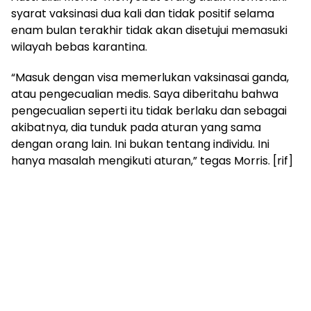
syarat vaksinasi dua kali dan tidak positif selama
enam bulan terakhir tidak akan disetujui memasuki
wilayah bebas karantina.
“Masuk dengan visa memerlukan vaksinasai ganda,
atau pengecualian medis. Saya diberitahu bahwa
pengecualian seperti itu tidak berlaku dan sebagai
akibatnya, dia tunduk pada aturan yang sama
dengan orang lain. Ini bukan tentang individu. Ini
hanya masalah mengikuti aturan,” tegas Morris. [rif]