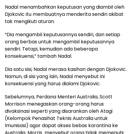
Nadal menambahkan keputusan yang diambil oleh
Djokovic itu membuatnya menderita sendiri akibat
tak mengikuti aturan.
“Dia mengambil keputusannya sendiri, dan setiap
orang berbas untuk mengambil keputusannya
sendiri. Tetapi, kemudian ada beberapa
konsekuensi,” tambah Nadal.
Dia satu sisi, Nadal merasa kasihan dengan Djokovic.
Namun, di sisi yang lain, Nadal menyebut ini
konsekuensi yang harus dialami Djokovic.
Sebelumnya, Perdana Menteri Australia, Scott
Morrison menegaskan orang-orang harus
divaksinasi seperti yang disarankan oleh Atagi
(Kelompok Penasihat Teknis Australia untuk
Imunisasi) agar dapat akses bebas karantina ke
Australia. Morris menyebut orang tidak memenuhi