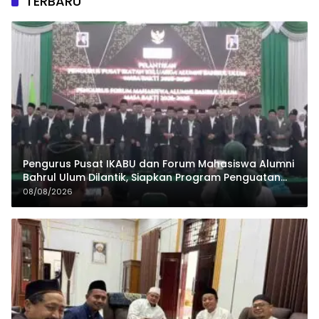
TERBARU
Pengurus Pusat IKABU dan Forum Mahasiswa Alumni
Bahrul Ulum Dilantik, Siapkan Program Penguatan
Organisasi dan Ekonomi
08/08/2026