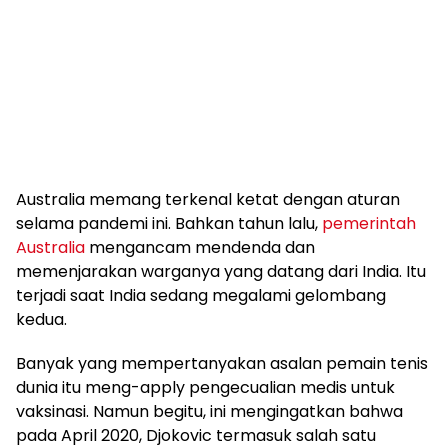
Australia memang terkenal ketat dengan aturan
selama pandemi ini. Bahkan tahun lalu,
pemerintah
Australia
mengancam mendenda dan
memenjarakan warganya yang datang dari India. Itu
terjadi saat India sedang megalami gelombang
kedua.
Banyak yang mempertanyakan asalan pemain tenis
dunia itu meng-apply pengecualian medis untuk
vaksinasi. Namun begitu, ini mengingatkan bahwa
pada April 2020, Djokovic termasuk salah satu