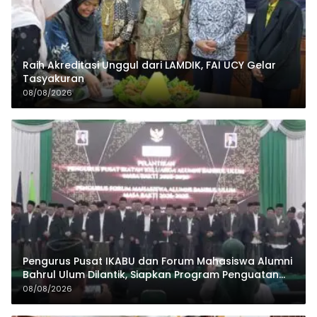
Raih Akreditasi Unggul dari LAMDIK, FAI UCY Gelar
Tasyakuran
08/08/2026
Pengurus Pusat IKABU dan Forum Mahasiswa Alumni
Bahrul Ulum Dilantik, Siapkan Program Penguatan
Organisasi dan Ekonomi
08/08/2026