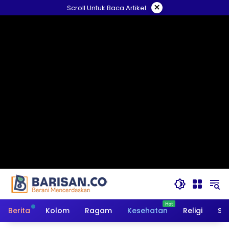
Langsung
×
Scroll Untuk Baca Artikel
ke
konten
Berita
Kolom
Ragam
Kesehatan
Religi
So