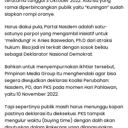
terutama tanggal 3 Oktober 2022. Ada isu yang
ramai diperbincangkan publik yaitu “Kuningan” sudah
siapkan rompi oranye.
Harus diakui pula, Partai Nasdem adalah satu-
satunya parpol yang mengambil inisiatif untuk
‘melindungi’ H. Anies Baswedan, Ph.D dari atraksi
hukum. Bisa jadi ini terkait dengan sosok beliau
sebagai Deklarator Nasional Demokrat.
Bahkan untuk menyempurnakan ikhtiar tersebut,
Pimpinan Media Group itu menghendaki agar bisa
segera diwujudkan deklarasi Koalisi Perubahan:
Nasdem, PD, dan PKS pada momen Hari Pahlawan,
yaitu 10 November 2022.
Tapi sepertinya publik masih harus menunggu kapan
pastinya deklarasi itu dieksekusi. PKS tampak
mengulur waktu (buying time) dengan dalih akan
diputuskan dalam Rakernas yang dilangsungkan