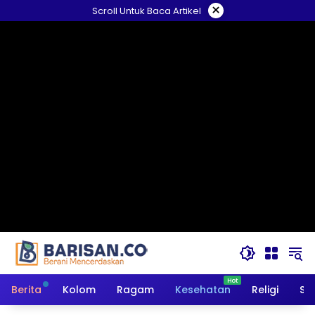
Langsung
×
Scroll Untuk Baca Artikel
ke
konten
Berita
Kolom
Ragam
Kesehatan
Religi
So