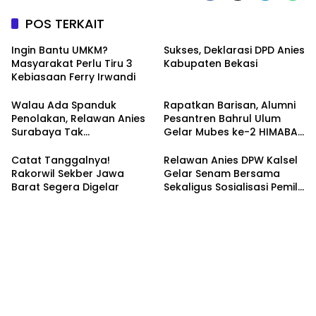
POS TERKAIT
Ingin Bantu UMKM?
Sukses, Deklarasi DPD Anies
Masyarakat Perlu Tiru 3
Kabupaten Bekasi
Kebiasaan Ferry Irwandi
Walau Ada Spanduk
Rapatkan Barisan, Alumni
Penolakan, Relawan Anies
Pesantren Bahrul Ulum
Surabaya Tak
Gelar Mubes ke-2 HIMABAS
Tergoyahkan
dan Bentuk IKABU
Semarang
Catat Tanggalnya!
Relawan Anies DPW Kalsel
Rakorwil Sekber Jawa
Gelar Senam Bersama
Barat Segera Digelar
Sekaligus Sosialisasi Pemilu
2024