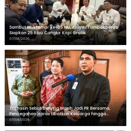
Sambut Muktamar ke-35 NU, Alumni Tambakberas
Siapkan 25 Ribu Cangkir Kopi Gratis
07/08/2026
Taj Yasin Sebut Bullying Masih Jadi PR Bersama,
Pencegahan Harus Libatkan Keluarga hingga
Pesantren
07/08/2026