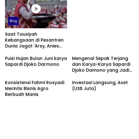
Blog
Saat Tausiyah
Kebangsaan di Pesantren
Dunia Jagat ‘Arsy, Anies
Mendapat Jimat dan
Dukungan dari Abah Aos
Puisi Hujan Bulan Juni karya
Mengenal Sepak Terjang
Sapardi Djoko Darmono
dan Karya-Karya Sapardi
Djoko Damono yang Jadi
Google Doodle Hari Ini
Konsistensi Fahmi Rosyadi
Investasi Langsung, Aset
Merintis Bisnis Agro
(US$ Juta)
Berbuah Manis