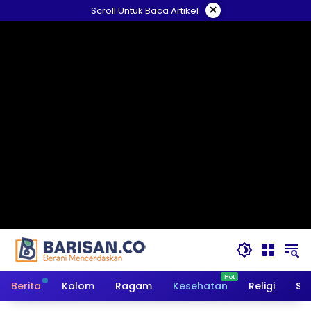
Langsung
×
Scroll Untuk Baca Artikel
ke
konten
Berita
Kolom
Ragam
Kesehatan
Religi
So