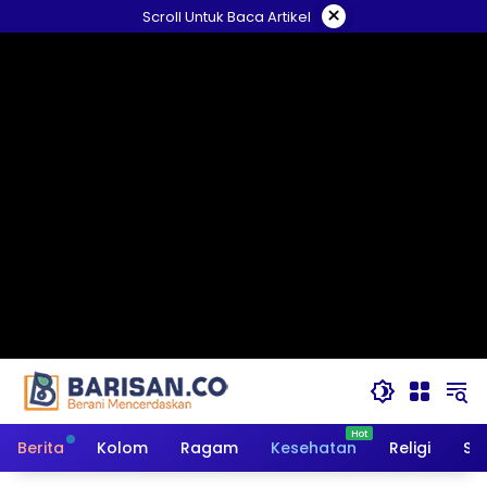
Langsung
×
Scroll Untuk Baca Artikel
ke
konten
Berita
Kolom
Ragam
Kesehatan
Religi
So