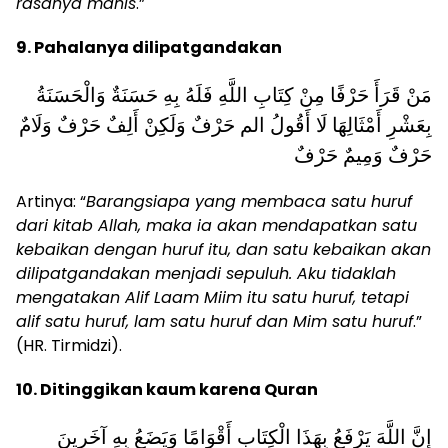
rasanya manis
.”
9. Pahalanya dilipatgandakan
مَنْ قَرَأَ حَرْفًا مِنْ كِتَابِ اللَّهِ فَلَهُ بِهِ حَسَنَةٌ وَالْحَسَنَةُ
بِعَشْرِ أَمْثَالِهَا لَا أَقُولُ الم حَرْفٌ وَلَكِنْ أَلِفٌ حَرْفٌ وَلَامٌ
حَرْفٌ وَمِيمٌ حَرْفٌ
Artinya: “
Barangsiapa yang membaca satu huruf
dari kitab Allah, maka ia akan mendapatkan satu
kebaikan dengan huruf itu, dan satu kebaikan akan
dilipatgandakan menjadi sepuluh. Aku tidaklah
mengatakan Alif Laam Miim itu satu huruf, tetapi
alif satu huruf, lam satu huruf dan Mim satu huruf
.”
(HR. Tirmidzi).
10. Ditinggikan kaum karena Quran
إِنَّ اللَّهَ يَرْفَعُ بِهَذَا الْكِتَابِ أَقْوَامًا وَيَضَعُ بِهِ آخَرِينَ