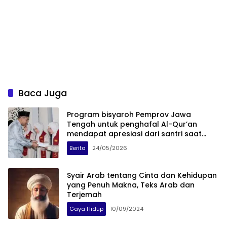
Baca Juga
Program bisyaroh Pemprov Jawa
Tengah untuk penghafal Al-Qur’an
mendapat apresiasi dari santri saat
diserahkan langsung oleh Wakil
Berita
24/05/2026
Gubernur Taj Yasin Maimoen di Demak.
Syair Arab tentang Cinta dan Kehidupan
yang Penuh Makna, Teks Arab dan
Terjemah
Gaya Hidup
10/09/2024