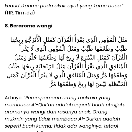
kedudukanmu pada akhir ayat yang kamu baca
.”
(HR. Tirmidzi)
8. Beraroma wangi
مَثَلُ الْمُؤْمِنِ الَّذِي يَقْرَأُ الْقُرْآنَ كَمَثَلِ الْأُتْرُجَّةِ رِيحُهَا
طَيِّبٌ وَطَعْمُهَا طَيِّبٌ وَمَثَلُ الْمُؤْمِنِ الَّذِي لَا يَقْرَأُ
الْقُرْآنَ كَمَثَلِ التَّمْرَةِ لَا رِيحَ لَهَا وَطَعْمُهَا حُلْوٌ وَمَثَلُ
الْمُنَافِقِ الَّذِي يَقْرَأُ الْقُرْآنَ مَثَلُ الرَّيْحَانَةِ رِيحُهَا طَيِّبٌ
وَطَعْمُهَا مُرٌّ وَمَثَلُ الْمُنَافِقِ الَّذِي لَا يَقْرَأُ الْقُرْآنَ كَمَثَلِ
الْحَنْظَلَةِ لَيْسَ لَهَا رِيحٌ وَطَعْمُهَا مُرٌّ
Artinya: “
Perumpamaan orang mukmin yang
membaca Al-Qur’an adalah seperti buah utrujjah;
aromanya wangi dan rasanya enak. Orang
mukmin yang tidak membaca Al-Qur’an adalah
seperti buah kurma; tidak ada wanginya, tetapi