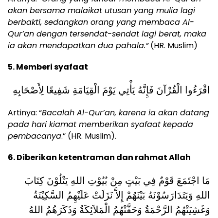
akan bersama malaikat utusan yang mulia lagi
berbakti, sedangkan orang yang membaca Al-
Qur’an dengan tersendat-sendat lagi berat, maka
ia akan mendapatkan dua pahala.”
(HR. Muslim)
5. Memberi syafaat
اقْرَءُوا الْقُرْآنَ فَإِنَّهُ يَأْتِي يَوْمَ الْقِيَامَةِ شَفِيعًا لِأَصْحَابِهِ
Artinya: “
Bacalah Al-Qur’an, karena ia akan datang
pada hari kiamat memberikan syafaat kepada
pembacanya
.” (HR. Muslim).
6. Diberikan ketentraman dan rahmat Allah
مَا اجْتَمَعَ قَوْمٌ فِي بَيْتٍ مِنْ بُيُوْتِ اللهِ يَتْلُوْنَ كِتَابَ
اللهِ وَيَتَدَارَسُوْنَهُ بَيْنَهُمْ إِلاَّ نَزَلَتْ عَلَيْهِمُ السَّكِيْنَةُ
وَغَشِيَتْهُمُ الرَّحْمَةُ وَحَفَّتْهُمُ الْمَلاَئِكَةُ وَذَكَرَهُمُ اللهُ