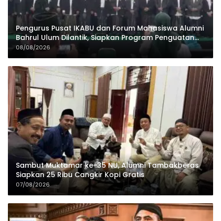
Pengurus Pusat IKABU dan Forum Mahasiswa Alumni
Bahrul Ulum Dilantik, Siapkan Program Penguatan
Organisasi dan Ekonomi
08/08/2026
Sambut Muktamar ke-35 NU, Alumni Tambakberas
Siapkan 25 Ribu Cangkir Kopi Gratis
07/08/2026