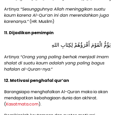
Artinya: “
Sesungguhnya Allah meninggikan suatu
kaum karena Al-Qur’an ini dan merendahkan juga
karenanya.”
(HR. Muslim)
11. Dijadikan pemimpin
يَؤُمُّ الْقَوْمَ أَقْرَؤُهُمْ لِكِتَابِ اللهِ
Artinya: “
Orang yang paling berhak menjadi imam
shalat di suatu kaum adalah yang paling bagus
hafalan al-Quran-nya
.”
12. Motivasi penghafal qur’an
Barangsiapa menghafalkan Al-Quran maka ia akan
mendapatkan kebahagiaan dunia dan akhirat.
(
Kasatmata.com
).