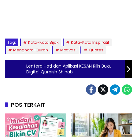
Tag:
Kata-Kata Bijak
Kata-Kata Inspiratif
Menghafal Quran
Motivasi
Quotes
Lentera Hati dan Aplikasi KESAN Rilis Buku
Digital Quraish Shihab
POS TERKAIT