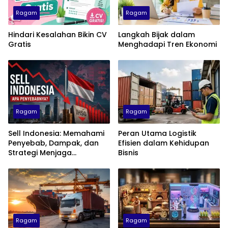
Ragam
Ragam
Hindari Kesalahan Bikin CV
Langkah Bijak dalam
Gratis
Menghadapi Tren Ekonomi
Ragam
Ragam
Sell Indonesia: Memahami
Peran Utama Logistik
Penyebab, Dampak, dan
Efisien dalam Kehidupan
Strategi Menjaga
Bisnis
Kepercayaan Investor
Ragam
Ragam