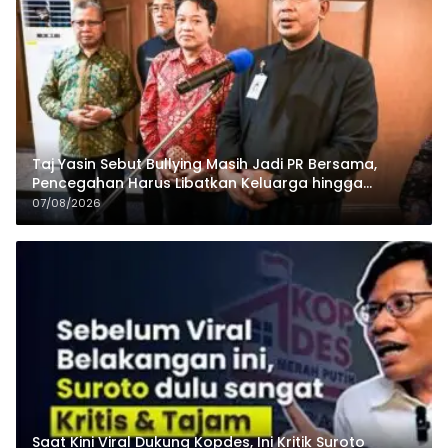
Taj Yasin Sebut Bullying Masih Jadi PR Bersama,
Pencegahan Harus Libatkan Keluarga hingga
Pesantren
07/08/2026
Saat Kini Viral Dukung Kopdes, Ini Kritik Suroto