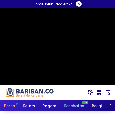
Langsung
×
Scroll Untuk Baca Artikel
ke
konten
Berita
Kolom
Ragam
Kesehatan
Religi
So