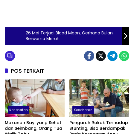
26 Mei Terjadi Blood Moon, Gerhana Bulan
Berwarna Merah
POS TERKAIT
Kesehatan
Kesehatan
Makanan Bayi yang Sehat
Pengaruh Rokok Terhadap
dan Seimbang, Orang Tua
Stunting, Bisa Berdampak
Wajib Tahu
Pada Kesehatan Anak