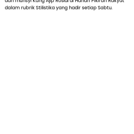
dan munsyi Kang Ajip Rosidi di Harian Pikiran Rakyat
dalam rubrik Stilistika yang hadir setiap Sabtu.