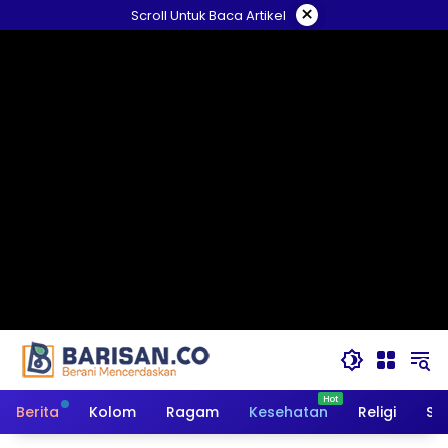
Langsung
×
Scroll Untuk Baca Artikel
ke
konten
Berita
Kolom
Ragam
Kesehatan
Religi
So