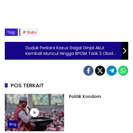
Tag:
Buku
Duduk Perkara Kasus Gagal Ginjal Akut
Kembali Muncul Hingga BPOM Tarik 3 Obat
Sirup
POS TERKAIT
Politik Kondom
Blog