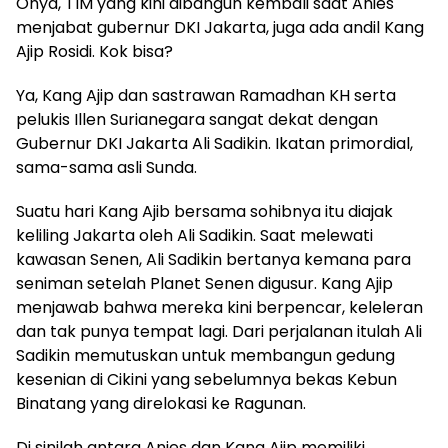
Ohya, TIM yang kini dibangun kembali saat Anies
menjabat gubernur DKI Jakarta, juga ada andil Kang
Ajip Rosidi. Kok bisa?
Ya, Kang Ajip dan sastrawan Ramadhan KH serta
pelukis Illen Surianegara sangat dekat dengan
Gubernur DKI Jakarta Ali Sadikin. Ikatan primordial,
sama-sama asli Sunda.
Suatu hari Kang Ajib bersama sohibnya itu diajak
keliling Jakarta oleh Ali Sadikin. Saat melewati
kawasan Senen, Ali Sadikin bertanya kemana para
seniman setelah Planet Senen digusur. Kang Ajip
menjawab bahwa mereka kini berpencar, keleleran
dan tak punya tempat lagi. Dari perjalanan itulah Ali
Sadikin memutuskan untuk membangun gedung
kesenian di Cikini yang sebelumnya bekas Kebun
Binatang yang direlokasi ke Ragunan.
Di sinilah antara Anies dan Kang Ajip memiliki