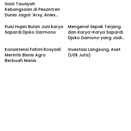
Saat Tausiyah
Kebangsaan di Pesantren
Dunia Jagat ‘Arsy, Anies
Mendapat Jimat dan
Dukungan dari Abah Aos
Puisi Hujan Bulan Juni karya
Mengenal Sepak Terjang
Sapardi Djoko Darmono
dan Karya-Karya Sapardi
Djoko Damono yang Jadi
Google Doodle Hari Ini
Konsistensi Fahmi Rosyadi
Investasi Langsung, Aset
Merintis Bisnis Agro
(US$ Juta)
Berbuah Manis