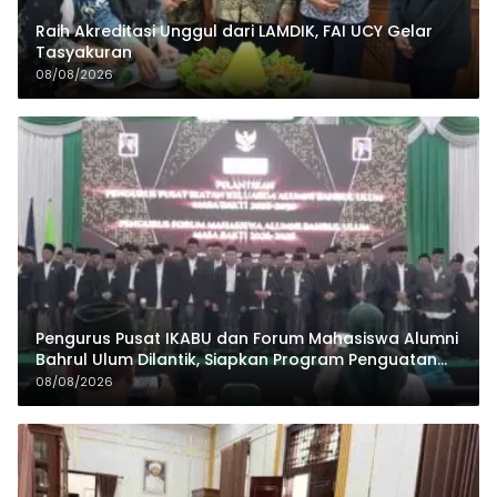
Raih Akreditasi Unggul dari LAMDIK, FAI UCY Gelar
Tasyakuran
08/08/2026
Pengurus Pusat IKABU dan Forum Mahasiswa Alumni
Bahrul Ulum Dilantik, Siapkan Program Penguatan
Organisasi dan Ekonomi
08/08/2026