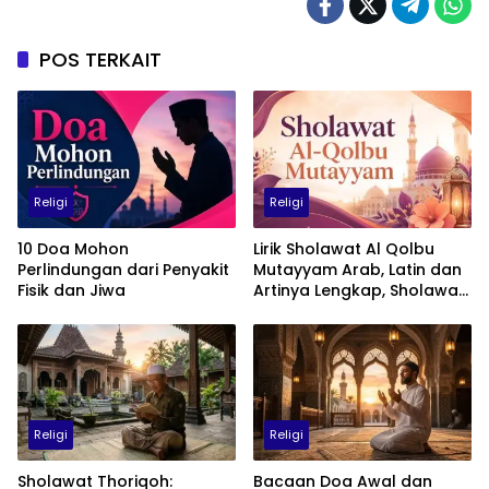
POS TERKAIT
Religi
Religi
10 Doa Mohon
Lirik Sholawat Al Qolbu
Perlindungan dari Penyakit
Mutayyam Arab, Latin dan
Fisik dan Jiwa
Artinya Lengkap, Sholawat
Penuh Cinta kepada Nabi
Muhammad SAW
Religi
Religi
Sholawat Thoriqoh:
Bacaan Doa Awal dan