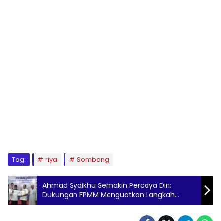
Tag:
riya
Sombong
Ahmad Syaikhu Semakin Percaya Diri:
Dukungan FPMM Menguatkan Langkah
Kemenangan Pilgub Jabar 2024