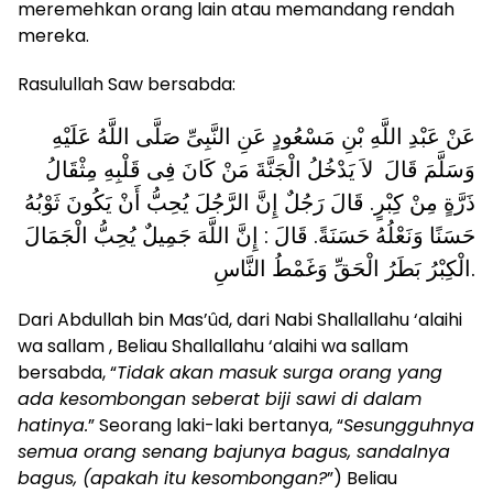
meremehkan orang lain atau memandang rendah
mereka.
Rasulullah Saw bersabda:
عَنْ عَبْدِ اللَّهِ بْنِ مَسْعُودٍ عَنِ النَّبِىِّ صَلَّى اللَّهُ عَلَيْهِ
وَسَلَّمَ قَالَ لاَ يَدْخُلُ الْجَنَّةَ مَنْ كَانَ فِى قَلْبِهِ مِثْقَالُ
ذَرَّةٍ مِنْ كِبْرٍ. قَالَ رَجُلٌ إِنَّ الرَّجُلَ يُحِبُّ أَنْ يَكُونَ ثَوْبُهُ
حَسَنًا وَنَعْلُهُ حَسَنَةً. قَالَ : إِنَّ اللَّهَ جَمِيلٌ يُحِبُّ الْجَمَالَ
الْكِبْرُ بَطَرُ الْحَقِّ وَغَمْطُ النَّاسِ.
Dari Abdullah bin Mas’ûd, dari Nabi Shallallahu ‘alaihi
wa sallam , Beliau Shallallahu ‘alaihi wa sallam
bersabda, “
Tidak akan masuk surga orang yang
ada kesombongan seberat biji sawi di dalam
hatinya.
” Seorang laki-laki bertanya, “
Sesungguhnya
semua orang senang bajunya bagus, sandalnya
bagus, (apakah itu kesombongan?
”) Beliau