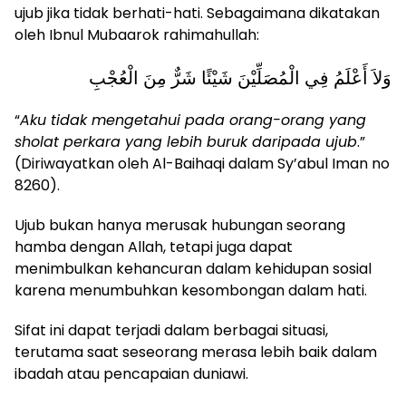
ujub jika tidak berhati-hati. Sebagaimana dikatakan
oleh Ibnul Mubaarok rahimahullah:
وَلاَ أَعْلَمُ فِي الْمُصَلِّيْنَ شَيْئًا شَرٌّ مِنَ الْعُجْبِ
“
Aku tidak mengetahui pada orang-orang yang
sholat perkara yang lebih buruk daripada ujub
.”
(Diriwayatkan oleh Al-Baihaqi dalam Sy’abul Iman no
8260).
Ujub bukan hanya merusak hubungan seorang
hamba dengan Allah, tetapi juga dapat
menimbulkan kehancuran dalam kehidupan sosial
karena menumbuhkan kesombongan dalam hati.
Sifat ini dapat terjadi dalam berbagai situasi,
terutama saat seseorang merasa lebih baik dalam
ibadah atau pencapaian duniawi.