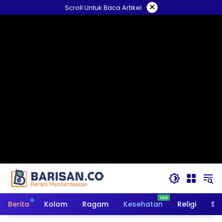
Langsung
×
Scroll Untuk Baca Artikel
ke
konten
Berita
Kolom
Ragam
Kesehatan
Religi
So